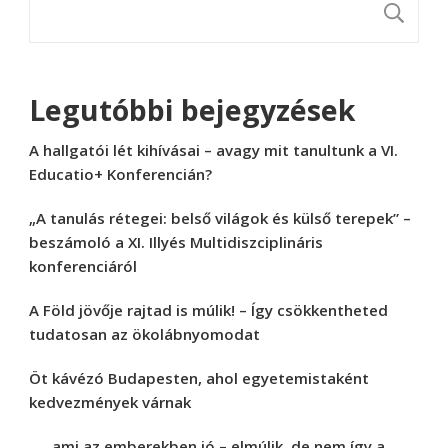
K
Legutóbbi bejegyzések
A hallgatói lét kihívásai – avagy mit tanultunk a VI.
Educatio+ Konferencián?
„A tanulás rétegei: belső világok és külső terepek” –
beszámoló a XI. Illyés Multidiszciplináris
konferenciáról
A Föld jövője rajtad is múlik! – Így csökkentheted
tudatosan az ökolábnyomodat
Öt kávézó Budapesten, ahol egyetemistaként
kedvezmények várnak
„… ami az emberekben jó – elmúlik, de nem így a