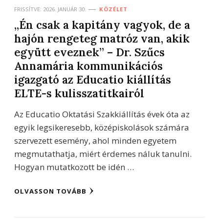
FRISSÍTVE:
2026. JANUÁR 30.
KÖZÉLET
„Én csak a kapitány vagyok, de a
hajón rengeteg matróz van, akik
együtt eveznek” – Dr. Szűcs
Annamária kommunikációs
igazgató az Educatio kiállítás
ELTE-s kulisszatitkairól
Az Educatio Oktatási Szakkiállítás évek óta az
egyik legsikeresebb, középiskolások számára
szervezett esemény, ahol minden egyetem
megmutathatja, miért érdemes náluk tanulni.
Hogyan mutatkozott be idén …
OLVASSON TOVÁBB