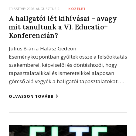
FRISSÍTVE:
2026. AUGUSZTUS 2.
KÖZÉLET
A hallgatói lét kihívásai – avagy
mit tanultunk a VI. Educatio+
Konferencián?
Július 8-án a Halász Gedeon
Eseményközpontban gyűltek össze a felsőoktatás
szakemberei, képviselői és döntéshozói, hogy
tapasztalataikkal és ismereteikkel alaposan
górcső alá vegyék a hallgatói tapasztalatokat. …
OLVASSON TOVÁBB