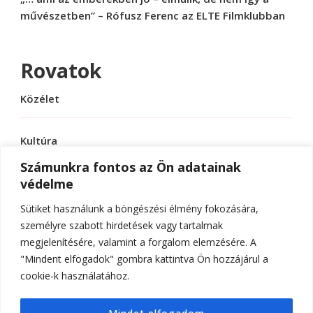
művészetben” – Rófusz Ferenc az ELTE Filmklubban
Rovatok
Közélet
Kultúra
Számunkra fontos az Ön adatainak
védelme
Sport
Sütiket használunk a böngészési élmény fokozására,
Tudomány
személyre szabott hirdetések vagy tartalmak
megjelenítésére, valamint a forgalom elemzésére. A
"Mindent elfogadok" gombra kattintva Ön hozzájárul a
cookie-k használatához.
© Szerzői jog 2026
ELTE Online
. Minden jog