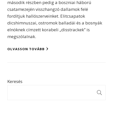
második részben pedig a boszniai háború
csatamezején visszhangzó dallamok felé
fordítjuk hallószerveinket. Elitcsapatok
dicshimnuszai, ostromok balladái és a bosnyák
elnöknek címzett korabeli „disstrackek” is
megszólalnak.
OLVASSON TOVÁBB
Keresés
K