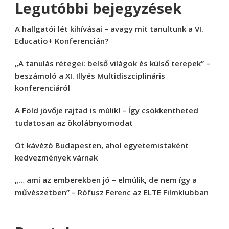
Legutóbbi bejegyzések
A hallgatói lét kihívásai – avagy mit tanultunk a VI.
Educatio+ Konferencián?
„A tanulás rétegei: belső világok és külső terepek” –
beszámoló a XI. Illyés Multidiszciplináris
konferenciáról
A Föld jövője rajtad is múlik! – Így csökkentheted
tudatosan az ökolábnyomodat
Öt kávézó Budapesten, ahol egyetemistaként
kedvezmények várnak
„… ami az emberekben jó – elmúlik, de nem így a
művészetben” – Rófusz Ferenc az ELTE Filmklubban