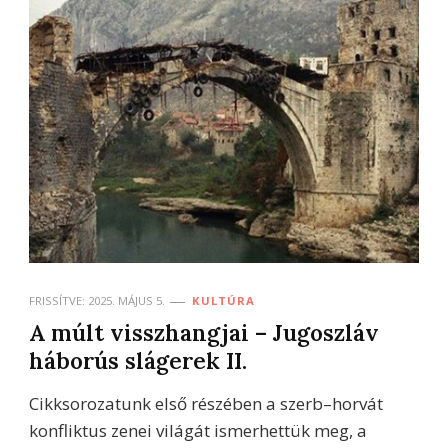
FRISSÍTVE:
2025. MÁJUS 5.
KULTÚRA
A múlt visszhangjai – Jugoszláv
háborús slágerek II.
Cikksorozatunk első részében a szerb–horvát
konfliktus zenei világát ismerhettük meg, a