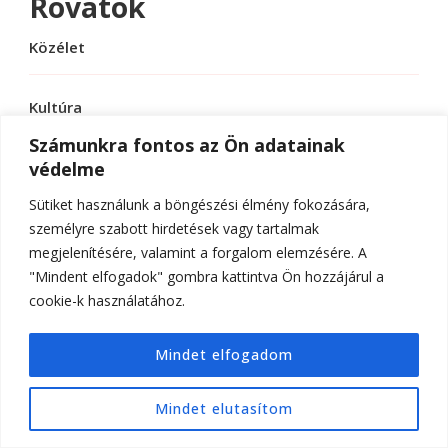
Rovatok
Közélet
Kultúra
Számunkra fontos az Ön adatainak
védelme
Sport
Sütiket használunk a böngészési élmény fokozására,
Tudomány
személyre szabott hirdetések vagy tartalmak
megjelenítésére, valamint a forgalom elemzésére. A
"Mindent elfogadok" gombra kattintva Ön hozzájárul a
cookie-k használatához.
© Szerzői jog 2026
ELTE Online
. Minden jog
Mindet elfogadom
fenntartva.
Hello Fashion | Fejlesztette
Blossom
Themes
.Készítette:
WordPress
.
Mindet elutasítom