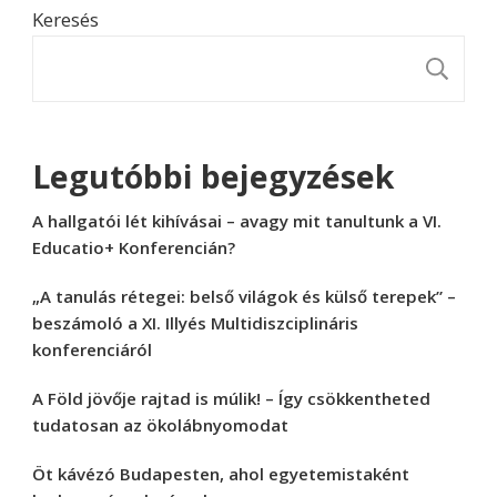
Keresés
K
Legutóbbi bejegyzések
A hallgatói lét kihívásai – avagy mit tanultunk a VI.
Educatio+ Konferencián?
„A tanulás rétegei: belső világok és külső terepek” –
beszámoló a XI. Illyés Multidiszciplináris
konferenciáról
A Föld jövője rajtad is múlik! – Így csökkentheted
tudatosan az ökolábnyomodat
Öt kávézó Budapesten, ahol egyetemistaként