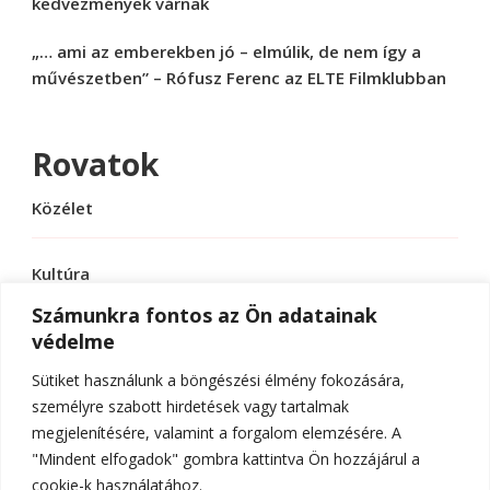
kedvezmények várnak
„… ami az emberekben jó – elmúlik, de nem így a
művészetben” – Rófusz Ferenc az ELTE Filmklubban
Rovatok
Közélet
Kultúra
Számunkra fontos az Ön adatainak
védelme
Sport
Sütiket használunk a böngészési élmény fokozására,
Tudomány
személyre szabott hirdetések vagy tartalmak
megjelenítésére, valamint a forgalom elemzésére. A
"Mindent elfogadok" gombra kattintva Ön hozzájárul a
cookie-k használatához.