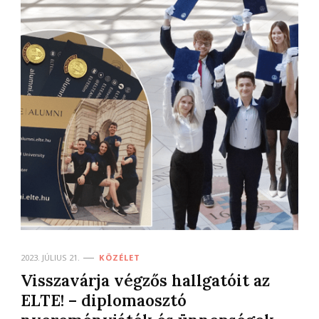
2023. JÚLIUS 21.
KÖZÉLET
Visszavárja végzős hallgatóit az
ELTE! – diplomaosztó