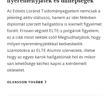
nyereményjáték és ünnepségek
Az Eötvös Loránd Tudományegyetem nemcsak a
jelenleg aktív státuszú, hanem az idei félévben
diplomát szerzett hallgatóira is kiemelt figyelmet
fordít. Frissen végzett ELTE-s polgárok figyelem,
ez a cikk most nektek szól! Megtudhatjátok, hogy
milyen nyereményjátékkal kedveskedik
számotokra az ELTE Alumni szervezete, illetve
hogy az egyes karok hallgatóinak hol és mikor
van lehetősége kézhez kapni a kiérdemelt
oklevelet.
OLVASSON TOVÁBB