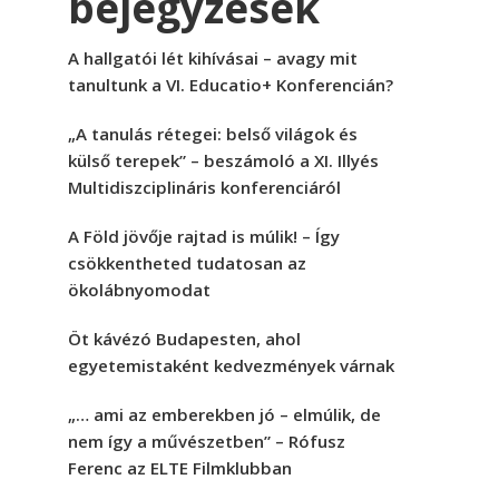
bejegyzések
A hallgatói lét kihívásai – avagy mit
tanultunk a VI. Educatio+ Konferencián?
„A tanulás rétegei: belső világok és
külső terepek” – beszámoló a XI. Illyés
Multidiszciplináris konferenciáról
A Föld jövője rajtad is múlik! – Így
csökkentheted tudatosan az
ökolábnyomodat
Öt kávézó Budapesten, ahol
egyetemistaként kedvezmények várnak
„… ami az emberekben jó – elmúlik, de
nem így a művészetben” – Rófusz
Ferenc az ELTE Filmklubban