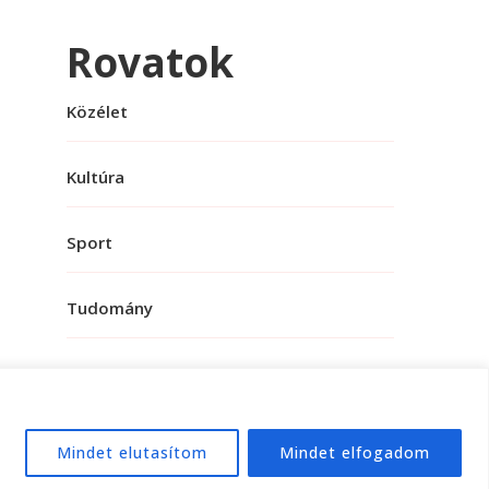
Rovatok
Közélet
Kultúra
Sport
Tudomány
Mindet elutasítom
Mindet elfogadom
e:
WordPress
.