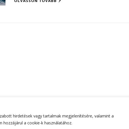
OLVASSON TOVÁBB
abott hirdetések vagy tartalmak megjelenítésére, valamint a
tartva.
Hello Fashion | Fejlesztette
Blossom Themes
.Készített
 hozzájárul a cookie-k használatához.