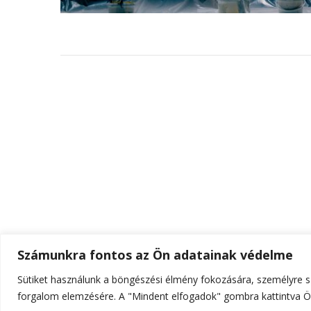
Számunkra fontos az Ön adatainak védelme
Sütiket használunk a böngészési élmény fokozására, személyre sz
© Szerzői jog 2026
ELTE Online
. Minden jog fenn
forgalom elemzésére. A "Mindent elfogadok" gombra kattintva Ön