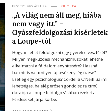
FRISSÍTVE:
2025. ÁPRILIS 4.
KULTÚRA
„A világ nem áll meg, hiába
nem vagy itt” –
Gyászfeldolgozási kísérletek
a Loupe-tól
Hogyan lehet feldolgozni egy gyerek elvesztését?
Milyen megküzdési mechanizmusokat lehetne
alkalmazni a fájdalom enyhítésére? Használ
bármit is valamilyen új tevékenység űzése?
Esetleg egy pszichológus? Cordelia O’Neill Bármi
lehetséges, ha elég erősen gondolsz rá című
darabja a Loupe feldolgozásában ezeket a
kérdéseket járja körbe.