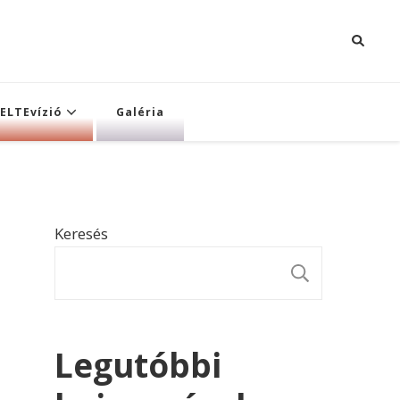
ELTEvízió
Galéria
Keresés
KERESÉ
Legutóbbi