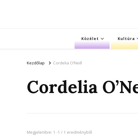
Közélet
Kultúra
Kezdőlap
Cordelia O’Neill
Cordelia O’Ne
Megjelenítve: 1 -1 / 1 eredményből