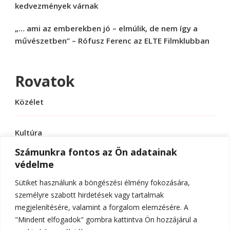
kedvezmények várnak
„… ami az emberekben jó – elmúlik, de nem így a
művészetben” – Rófusz Ferenc az ELTE Filmklubban
Rovatok
Közélet
Kultúra
Számunkra fontos az Ön adatainak
védelme
Sport
Sütiket használunk a böngészési élmény fokozására,
Tudomány
személyre szabott hirdetések vagy tartalmak
megjelenítésére, valamint a forgalom elemzésére. A
"Mindent elfogadok" gombra kattintva Ön hozzájárul a