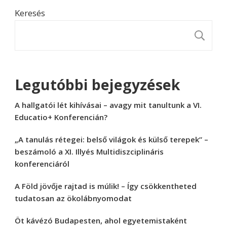
Keresés
K
Legutóbbi bejegyzések
A hallgatói lét kihívásai – avagy mit tanultunk a VI.
Educatio+ Konferencián?
„A tanulás rétegei: belső világok és külső terepek” –
beszámoló a XI. Illyés Multidiszciplináris
konferenciáról
A Föld jövője rajtad is múlik! – Így csökkentheted
tudatosan az ökolábnyomodat
Öt kávézó Budapesten, ahol egyetemistaként