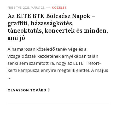
FRISSÍTVE:
2026. MÁJUS 22.
KÖZÉLET
Az ELTE BTK Bölcsész Napok –
graffiti, házasságkötés,
táncoktatás, koncertek és minden,
ami jó
A hamarosan közeledő tanév vége és a
vizsgaidőszak kezdetének árnyékában talán
senki sem számított rá, hogy az ELTE Trefort-
kerti kampusza ennyire megtelik élettel. A május
…
OLVASSON TOVÁBB