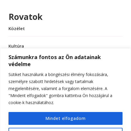
Rovatok
Közélet
Kultúra
Számunkra fontos az Ön adatainak
védelme
Sport
Sütiket használunk a böngészési élmény fokozására,
Tudomány
személyre szabott hirdetések vagy tartalmak
megjelenítésére, valamint a forgalom elemzésére. A
"Mindent elfogadok" gombra kattintva Ön hozzájárul a
cookie-k használatához.
© Szerzői jog 2026
ELTE Online
. Minden jog
Mindet elfogadom
fenntartva.
Hello Fashion | Fejlesztette
Blossom