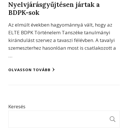
Nyelvjárásgyűjtésen jártak a
BDPK-sok
Az elmúlt években hagyománnyá vált, hogy az
ELTE BDPK Történelem Tanszéke tanulmányi
kirándulást szervez a tavaszi félévben. A tavalyi
szemeszterhez hasonlóan most is csatlakozott a
…
OLVASSON TOVÁBB
Keresés
K