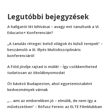
Legutóbbi bejegyzések
A hallgatói lét kihívásai – avagy mit tanultunk a VI.
Educatio+ Konferencián?
„A tanulás rétegei: belső világok és külső terepek” –
beszámoló a XI. Illyés Multidiszciplináris
konferenciáról
A Föld jövője rajtad is múlik! – Így csökkentheted
tudatosan az ökolábnyomodat
Öt kávézó Budapesten, ahol egyetemistaként
kedvezmények várnak
„… ami az emberekben jó – elmúlik, de nem így a
művészetben” – Rófusz Ferenc az ELTE Filmklubban