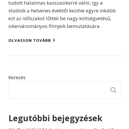
tudott hatalmas kasszasikerré válni; így a
stúdiók a hetvenes évektől kezdve egyre inkább
ezt az időszakot lőtték be nagy költségvetésű,
sikervárományos filmjeik bemutatására.
OLVASSON TOVÁBB
Keresés
K
Legutóbbi bejegyzések