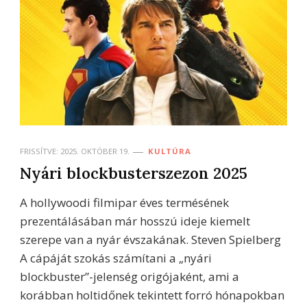
FRISSÍTVE:
2025. OKTÓBER 19.
KULTÚRA
Nyári blockbusterszezon 2025
A hollywoodi filmipar éves termésének
prezentálásában már hosszú ideje kiemelt
szerepe van a nyár évszakának. Steven Spielberg
A cápáját szokás számítani a „nyári
blockbuster”-jelenség origójaként, ami a
korábban holtidőnek tekintett forró hónapokban