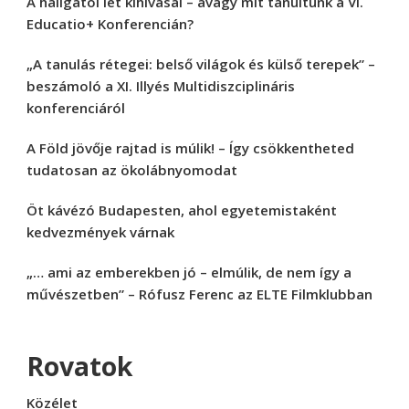
A hallgatói lét kihívásai – avagy mit tanultunk a VI.
Educatio+ Konferencián?
„A tanulás rétegei: belső világok és külső terepek” –
beszámoló a XI. Illyés Multidiszciplináris
konferenciáról
A Föld jövője rajtad is múlik! – Így csökkentheted
tudatosan az ökolábnyomodat
Öt kávézó Budapesten, ahol egyetemistaként
kedvezmények várnak
„… ami az emberekben jó – elmúlik, de nem így a
művészetben” – Rófusz Ferenc az ELTE Filmklubban
Rovatok
Közélet