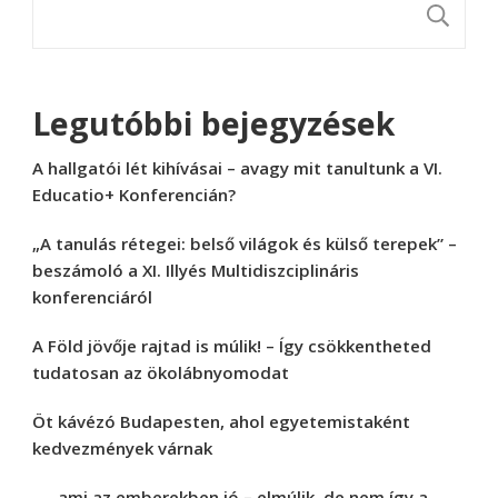
K
Legutóbbi bejegyzések
A hallgatói lét kihívásai – avagy mit tanultunk a VI.
Educatio+ Konferencián?
„A tanulás rétegei: belső világok és külső terepek” –
beszámoló a XI. Illyés Multidiszciplináris
konferenciáról
A Föld jövője rajtad is múlik! – Így csökkentheted
tudatosan az ökolábnyomodat
Öt kávézó Budapesten, ahol egyetemistaként
kedvezmények várnak
„… ami az emberekben jó – elmúlik, de nem így a