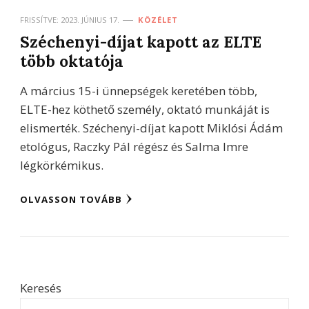
FRISSÍTVE:
2023. JÚNIUS 17.
KÖZÉLET
Széchenyi-díjat kapott az ELTE
több oktatója
A március 15-i ünnepségek keretében több,
ELTE-hez köthető személy, oktató munkáját is
elismerték. Széchenyi-díjat kapott Miklósi Ádám
etológus, Raczky Pál régész és Salma Imre
légkörkémikus.
OLVASSON TOVÁBB
Keresés