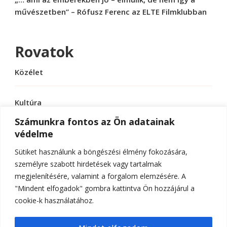
művészetben” – Rófusz Ferenc az ELTE Filmklubban
Rovatok
Közélet
Kultúra
Számunkra fontos az Ön adatainak
védelme
Sport
Sütiket használunk a böngészési élmény fokozására,
Tudomány
személyre szabott hirdetések vagy tartalmak
megjelenítésére, valamint a forgalom elemzésére. A
"Mindent elfogadok" gombra kattintva Ön hozzájárul a
cookie-k használatához.
© Szerzői jog 2026
ELTE Online
. Minden jog