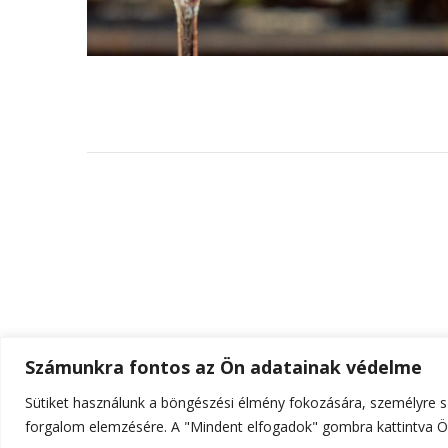
Számunkra fontos az Ön adatainak védelme
Sütiket használunk a böngészési élmény fokozására, személyre sz
© Szerzői jog 2026
ELTE Online
. Minden jog fenn
forgalom elemzésére. A "Mindent elfogadok" gombra kattintva Ön