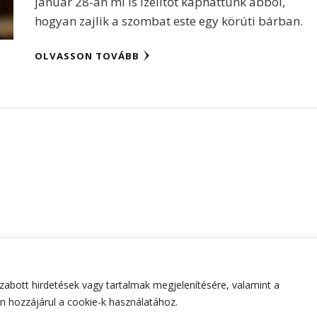
január 28-án mi is ízelítőt kaphattunk abból,
hogyan zajlik a szombat este egy körúti bárban.
OLVASSON TOVÁBB
abott hirdetések vagy tartalmak megjelenítésére, valamint a
tartva.
Hello Fashion | Fejlesztette
Blossom Themes
.Készített
 hozzájárul a cookie-k használatához.