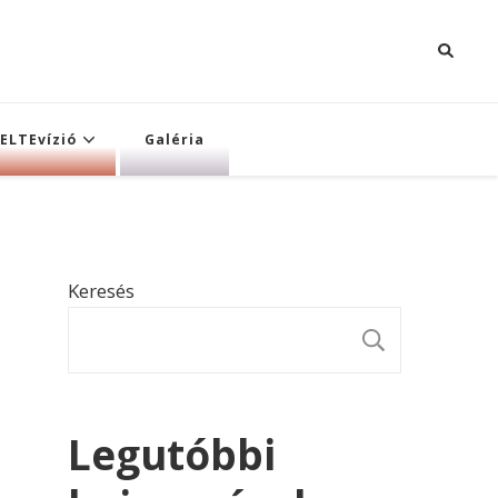
ELTEvízió
Galéria
Keresés
KERESÉ
Legutóbbi