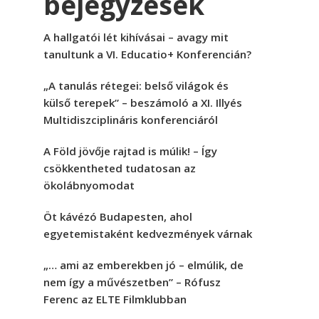
bejegyzések
A hallgatói lét kihívásai – avagy mit
tanultunk a VI. Educatio+ Konferencián?
„A tanulás rétegei: belső világok és
külső terepek” – beszámoló a XI. Illyés
Multidiszciplináris konferenciáról
A Föld jövője rajtad is múlik! – Így
csökkentheted tudatosan az
ökolábnyomodat
Öt kávézó Budapesten, ahol
egyetemistaként kedvezmények várnak
„… ami az emberekben jó – elmúlik, de
nem így a művészetben” – Rófusz
Ferenc az ELTE Filmklubban