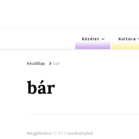
Közélet
Kultúra
Kezdőlap
bár
bár
Megjelenítve: 1 -1 / 1 eredményből