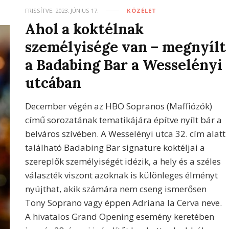
FRISSÍTVE:
2023. JÚNIUS 17.
KÖZÉLET
Ahol a koktélnak
személyisége van – megnyílt
a Badabing Bar a Wesselényi
utcában
December végén az HBO Sopranos (Maffiózók)
című sorozatának tematikájára építve nyílt bár a
belváros szívében. A Wesselényi utca 32. cím alatt
található Badabing Bar signature koktéljai a
szereplők személyiségét idézik, a hely és a széles
választék viszont azoknak is különleges élményt
nyújthat, akik számára nem cseng ismerősen
Tony Soprano vagy éppen Adriana la Cerva neve.
A hivatalos Grand Opening esemény keretében