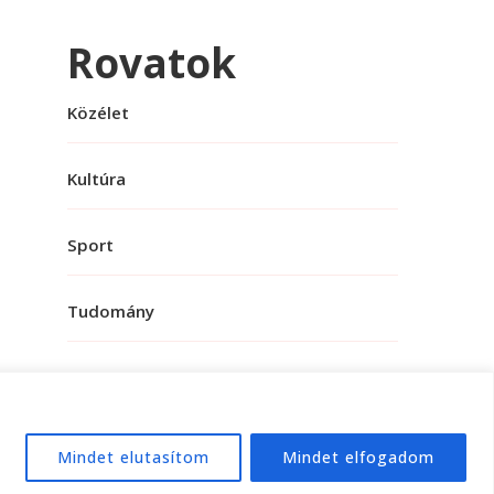
Rovatok
Közélet
Kultúra
Sport
Tudomány
Mindet elutasítom
Mindet elfogadom
e:
WordPress
.