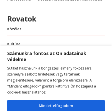
Rovatok
Közélet
Kultúra
Számunkra fontos az Ön adatainak
védelme
Sport
Sütiket használunk a böngészési élmény fokozására,
Tudomány
személyre szabott hirdetések vagy tartalmak
megjelenítésére, valamint a forgalom elemzésére. A
"Mindent elfogadok" gombra kattintva Ön hozzájárul a
cookie-k használatához.
© Szerzői jog 2026
ELTE Online
. Minden jog
Mindet elfogadom
fenntartva.
Hello Fashion | Fejlesztette
Blossom