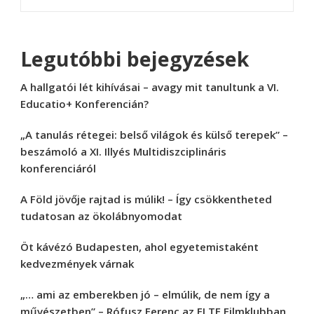
Legutóbbi bejegyzések
A hallgatói lét kihívásai – avagy mit tanultunk a VI.
Educatio+ Konferencián?
„A tanulás rétegei: belső világok és külső terepek” –
beszámoló a XI. Illyés Multidiszciplináris
konferenciáról
A Föld jövője rajtad is múlik! – Így csökkentheted
tudatosan az ökolábnyomodat
Öt kávézó Budapesten, ahol egyetemistaként
kedvezmények várnak
„… ami az emberekben jó – elmúlik, de nem így a
művészetben” – Rófusz Ferenc az ELTE Filmklubban