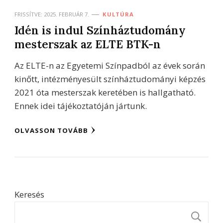
FRISSÍTVE:
2025. FEBRUÁR 7.
KULTÚRA
Idén is indul Színháztudomány
mesterszak az ELTE BTK-n
Az ELTE-n az Egyetemi Színpadból az évek során
kinőtt, intézményesült színháztudományi képzés
2021 óta mesterszak keretében is hallgatható.
Ennek idei tájékoztatóján jártunk.
OLVASSON TOVÁBB
Keresés
K