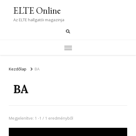
ELTE Online
Az ELTE hallgatói magazinja
Kezdőlap
BA
BA
Megjelenítve: 1 -1 / 1 eredményből