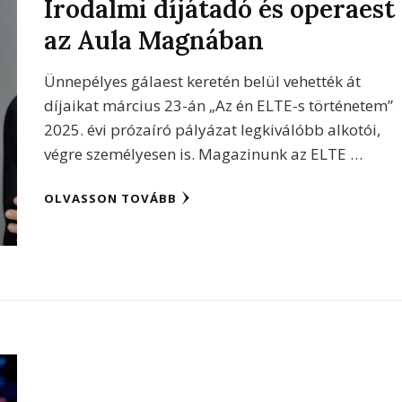
Irodalmi díjátadó és operaest
az Aula Magnában
Ünnepélyes gálaest keretén belül vehették át
díjaikat március 23-án „Az én ELTE-s történetem”
2025. évi prózaíró pályázat legkiválóbb alkotói,
végre személyesen is. Magazinunk az ELTE …
OLVASSON TOVÁBB