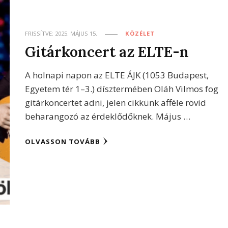
FRISSÍTVE:
2025. MÁJUS 15.
KÖZÉLET
Gitárkoncert az ELTE-n
A holnapi napon az ELTE ÁJK (1053 Budapest,
Egyetem tér 1–3.) dísztermében Oláh Vilmos fog
gitárkoncertet adni, jelen cikkünk afféle rövid
beharangozó az érdeklődőknek. Május …
OLVASSON TOVÁBB