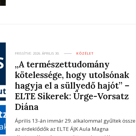
FRISSÍTVE:
2026. ÁPRILIS 30.
KÖZÉLET
„A természettudomány
kötelessége, hogy utolsónak
hagyja el a süllyedő hajót” –
ELTE Sikerek: Ürge-Vorsatz
Diána
Április 13-án immár 29. alkalommal gyűltek össze
az érdeklődők az ELTE ÁJK Aula Magna