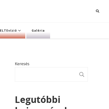
ELTEvízió
Galéria
Keresés
KERESÉ
Legutóbbi