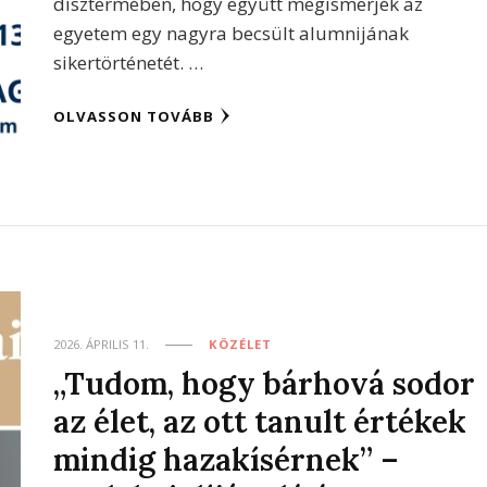
dísztermében, hogy együtt megismerjék az
egyetem egy nagyra becsült alumnijának
sikertörténetét. …
OLVASSON TOVÁBB
2026. ÁPRILIS 11.
KÖZÉLET
„Tudom, hogy bárhová sodor
az élet, az ott tanult értékek
mindig hazakísérnek” –