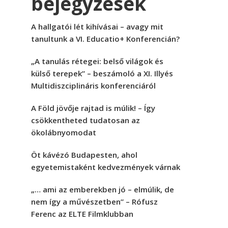
bejegyzések
A hallgatói lét kihívásai – avagy mit
tanultunk a VI. Educatio+ Konferencián?
„A tanulás rétegei: belső világok és
külső terepek” – beszámoló a XI. Illyés
Multidiszciplináris konferenciáról
A Föld jövője rajtad is múlik! – Így
csökkentheted tudatosan az
ökolábnyomodat
Öt kávézó Budapesten, ahol
egyetemistaként kedvezmények várnak
„… ami az emberekben jó – elmúlik, de
nem így a művészetben” – Rófusz
Ferenc az ELTE Filmklubban