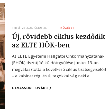
FRISSÍTVE:
2026. JÚNIUS 23.
KÖZÉLET
Új, rövidebb ciklus kezdődik
az ELTE HÖK-ben
Az ELTE Egyetemi Hallgatói Önkormányzatának
(EHÖK) tisztújító küldöttgyűlése június 13-án
megválasztotta a következő ciklus tisztségviselőit
– a kabinet régi és új tagokkal vág neki a …
OLVASSON TOVÁBB