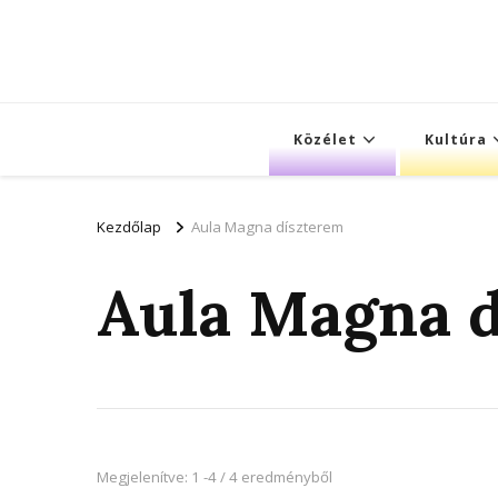
Közélet
Kultúra
Kezdőlap
Aula Magna díszterem
Aula Magna 
Megjelenítve: 1 -4 / 4 eredményből