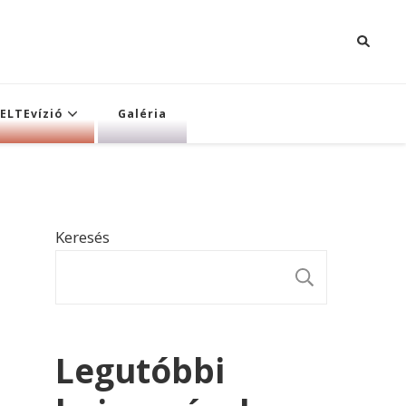
ELTEvízió
Galéria
Keresés
KERESÉ
Legutóbbi