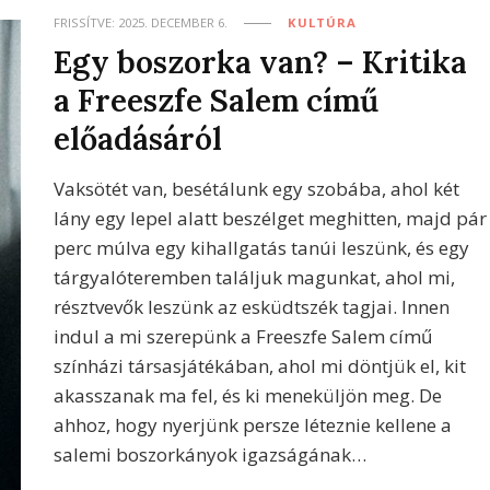
FRISSÍTVE:
2025. DECEMBER 6.
KULTÚRA
Egy boszorka van? – Kritika
a Freeszfe Salem című
előadásáról
Vaksötét van, besétálunk egy szobába, ahol két
lány egy lepel alatt beszélget meghitten, majd pár
perc múlva egy kihallgatás tanúi leszünk, és egy
tárgyalóteremben találjuk magunkat, ahol mi,
résztvevők leszünk az esküdtszék tagjai. Innen
indul a mi szerepünk a Freeszfe Salem című
színházi társasjátékában, ahol mi döntjük el, kit
akasszanak ma fel, és ki meneküljön meg. De
ahhoz, hogy nyerjünk persze léteznie kellene a
salemi boszorkányok igazságának…