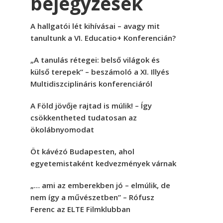
bejegyzések
A hallgatói lét kihívásai – avagy mit
tanultunk a VI. Educatio+ Konferencián?
„A tanulás rétegei: belső világok és
külső terepek” – beszámoló a XI. Illyés
Multidiszciplináris konferenciáról
A Föld jövője rajtad is múlik! – Így
csökkentheted tudatosan az
ökolábnyomodat
Öt kávézó Budapesten, ahol
egyetemistaként kedvezmények várnak
„… ami az emberekben jó – elmúlik, de
nem így a művészetben” – Rófusz
Ferenc az ELTE Filmklubban