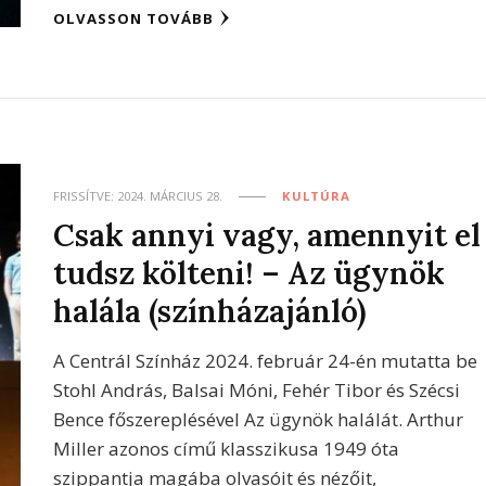
OLVASSON TOVÁBB
FRISSÍTVE:
2024. MÁRCIUS 28.
KULTÚRA
Csak annyi vagy, amennyit el
tudsz költeni! – Az ügynök
halála (színházajánló)
A Centrál Színház 2024. február 24-én mutatta be
Stohl András, Balsai Móni, Fehér Tibor és Szécsi
Bence főszereplésével Az ügynök halálát. Arthur
Miller azonos című klasszikusa 1949 óta
szippantja magába olvasóit és nézőit,