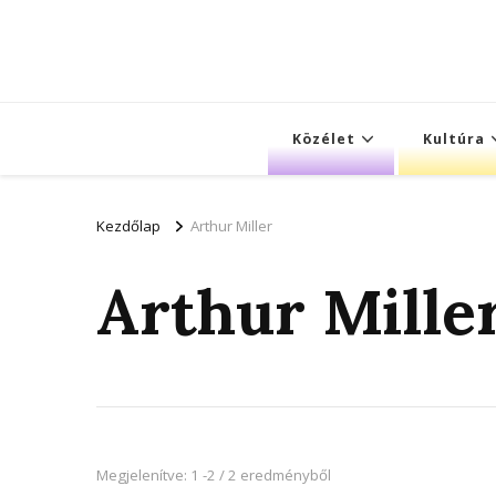
Közélet
Kultúra
Kezdőlap
Arthur Miller
Arthur Mille
Megjelenítve: 1 -2 / 2 eredményből