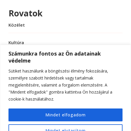
Rovatok
Közélet
Kultúra
Számunkra fontos az Ön adatainak
védelme
Sport
Sütiket használunk a böngészési élmény fokozására,
Tudomány
személyre szabott hirdetések vagy tartalmak
megjelenítésére, valamint a forgalom elemzésére. A
"Mindent elfogadok" gombra kattintva Ön hozzájárul a
cookie-k használatához.
© Szerzői jog 2026
ELTE Online
. Minden jog
Mindet elfogadom
fenntartva.
Hello Fashion | Fejlesztette
Blossom
Themes
.Készítette:
WordPress
.
Mindet elutasítom