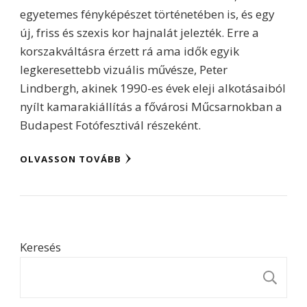
egyetemes fényképészet történetében is, és egy
új, friss és szexis kor hajnalát jelezték. Erre a
korszakváltásra érzett rá ama idők egyik
legkeresettebb vizuális művésze, Peter
Lindbergh, akinek 1990-es évek eleji alkotásaiból
nyílt kamarakiállítás a fővárosi Műcsarnokban a
Budapest Fotófesztivál részeként.
OLVASSON TOVÁBB
Keresés
K