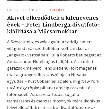
FRISSÍTVE:
2025. ÁPRILIS 19.
KULTÚRA
Akivel elkezdődtek a kilencvenes
évek – Peter Lindbergh divatfotó-
kiállítása a Műcsarnokban
A Szovjetunió, és vele együtt az addig ismert
világrend már széthullóban volt, amikor az
„angyalok városában” Julia Roberts betipegett az
Ambassador Hotel tágas halljába. A seattle-i
garázsok mélyéről rendületlenül tört magának
utat a grunge stílus szószólója, a Nirvana
együttes – Kurt Cobainnel az élen, míg New York
utcáin egy röpke pillanat erejéig összeállt öt
fotómodell. Az összetartozást sugalló
természetes és csendes mosolyok mára ikonikus
felvétellé váltak nemcsak a divatfotózás, de az