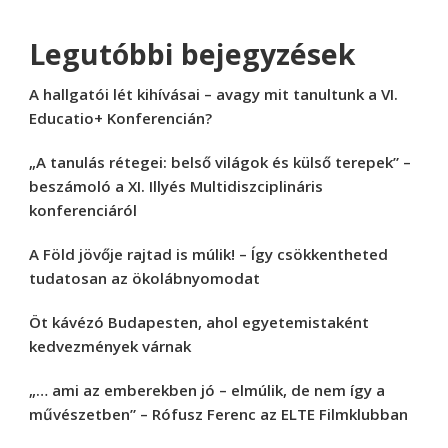
Legutóbbi bejegyzések
A hallgatói lét kihívásai – avagy mit tanultunk a VI.
Educatio+ Konferencián?
„A tanulás rétegei: belső világok és külső terepek” –
beszámoló a XI. Illyés Multidiszciplináris
konferenciáról
A Föld jövője rajtad is múlik! – Így csökkentheted
tudatosan az ökolábnyomodat
Öt kávézó Budapesten, ahol egyetemistaként
kedvezmények várnak
„… ami az emberekben jó – elmúlik, de nem így a
művészetben” – Rófusz Ferenc az ELTE Filmklubban