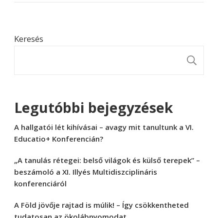
Keresés
K
Legutóbbi bejegyzések
A hallgatói lét kihívásai – avagy mit tanultunk a VI.
Educatio+ Konferencián?
„A tanulás rétegei: belső világok és külső terepek” –
beszámoló a XI. Illyés Multidiszciplináris
konferenciáról
A Föld jövője rajtad is múlik! – Így csökkentheted
tudatosan az ökolábnyomodat