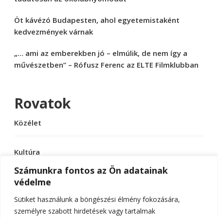
Öt kávézó Budapesten, ahol egyetemistaként
kedvezmények várnak
„… ami az emberekben jó – elmúlik, de nem így a
művészetben” – Rófusz Ferenc az ELTE Filmklubban
Rovatok
Közélet
Kultúra
Számunkra fontos az Ön adatainak
védelme
Sport
Sütiket használunk a böngészési élmény fokozására,
Tudomány
személyre szabott hirdetések vagy tartalmak