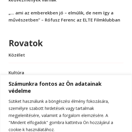
„… ami az emberekben jó – elmúlik, de nem így a
művészetben” – Rófusz Ferenc az ELTE Filmklubban
Rovatok
Közélet
Kultúra
Számunkra fontos az Ön adatainak
védelme
Sport
Sütiket használunk a böngészési élmény fokozására,
Tudomány
személyre szabott hirdetések vagy tartalmak
megjelenítésére, valamint a forgalom elemzésére. A
"Mindent elfogadok" gombra kattintva Ön hozzájárul a
cookie-k használatához.