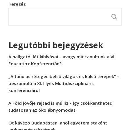
Keresés
K
Legutóbbi bejegyzések
A hallgatói lét kihívásai – avagy mit tanultunk a VI.
Educatio+ Konferencián?
„A tanulás rétegei: belső világok és külső terepek” –
beszámoló a XI. Illyés Multidiszciplináris
konferenciáról
A Föld jövője rajtad is múlik! – Így csökkentheted
tudatosan az ökolábnyomodat
Öt kávézó Budapesten, ahol egyetemistaként
kedvezmények várnak