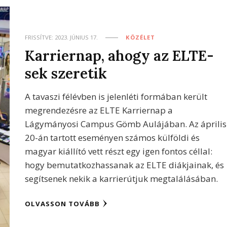
FRISSÍTVE:
2023. JÚNIUS 17.
KÖZÉLET
Karriernap, ahogy az ELTE-
sek szeretik
A tavaszi félévben is jelenléti formában került
megrendezésre az ELTE Karriernap a
Lágymányosi Campus Gömb Aulájában. Az április
20-án tartott eseményen számos külföldi és
magyar kiállító vett részt egy igen fontos céllal:
hogy bemutatkozhassanak az ELTE diákjainak, és
segítsenek nekik a karrierútjuk megtalálásában.
OLVASSON TOVÁBB