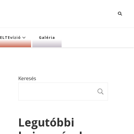
ELTEvízió
Galéria
Keresés
KERESÉ
Legutóbbi