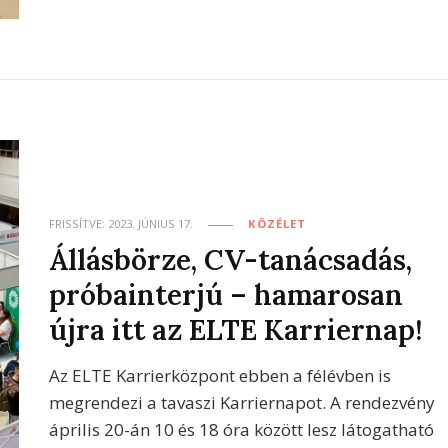
FRISSÍTVE:
2023. JÚNIUS 17.
KÖZÉLET
Állásbörze, CV-tanácsadás,
próbainterjú – hamarosan
újra itt az ELTE Karriernap!
Az ELTE Karrierközpont ebben a félévben is
megrendezi a tavaszi Karriernapot. A rendezvény
április 20-án 10 és 18 óra között lesz látogatható