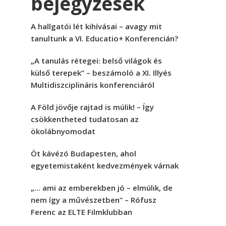
bejegyzések
A hallgatói lét kihívásai – avagy mit
tanultunk a VI. Educatio+ Konferencián?
„A tanulás rétegei: belső világok és
külső terepek” – beszámoló a XI. Illyés
Multidiszciplináris konferenciáról
A Föld jövője rajtad is múlik! – Így
csökkentheted tudatosan az
ökolábnyomodat
Öt kávézó Budapesten, ahol
egyetemistaként kedvezmények várnak
„… ami az emberekben jó – elmúlik, de
nem így a művészetben” – Rófusz
Ferenc az ELTE Filmklubban