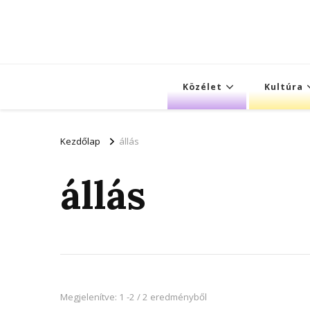
Közélet
Kultúra
Kezdőlap
állás
állás
Megjelenítve: 1 -2 / 2 eredményből