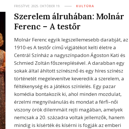
FRISSÍTVE:
2025. OKTÓBER 19.
KULTÚRA
Szerelem álruhában: Molnár
Ferenc – A testőr
Molnár Ferenc egyik legszellemesebb darabját, az
1910-es A testőr című vígjátékot kelti életre a
Centrál Színház a nagyszínpadon Ágoston Kati és
Schmied Zoltán főszereplésével. A darabban egy
sokak által áhított színésznő és egy híres színész
történetét megelevenítve keveredik a szerelem, a
féltékenység és a játékos színlelés. Egy pazar
komédia bontakozik ki, ahol minden mozdulat,
érzelmi megnyilvánulás és mondat a férfi–női
viszony örök dilemmáit rejti magában, amelyek
nemcsak a 20. századra voltak jellemzők, hanem
mindig is kísérték és kísérni is fogják az emberi