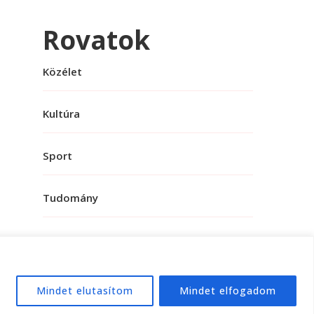
Rovatok
Közélet
Kultúra
Sport
Tudomány
Mindet elutasítom
Mindet elfogadom
e:
WordPress
.