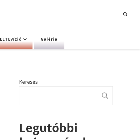
ELTEvízió
Galéria
Keresés
KERESÉ
Legutóbbi