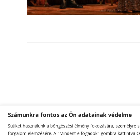
Számunkra fontos az Ön adatainak védelme
Sütiket használunk a böngészési élmény fokozására, személyre sz
© Szerzői jog 2026
ELTE Online
. Minden jog fenn
forgalom elemzésére. A "Mindent elfogadok" gombra kattintva Ön