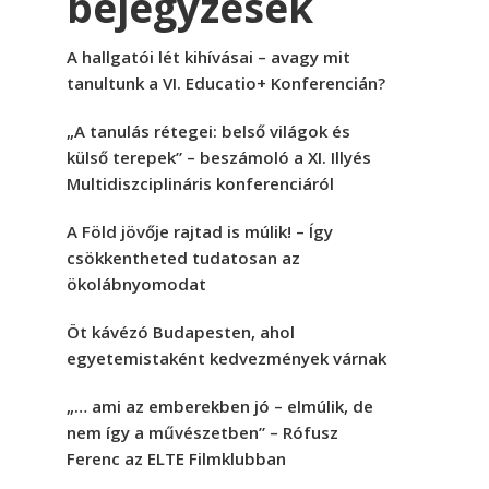
bejegyzések
A hallgatói lét kihívásai – avagy mit
tanultunk a VI. Educatio+ Konferencián?
„A tanulás rétegei: belső világok és
külső terepek” – beszámoló a XI. Illyés
Multidiszciplináris konferenciáról
A Föld jövője rajtad is múlik! – Így
csökkentheted tudatosan az
ökolábnyomodat
Öt kávézó Budapesten, ahol
egyetemistaként kedvezmények várnak
„… ami az emberekben jó – elmúlik, de
nem így a művészetben” – Rófusz
Ferenc az ELTE Filmklubban