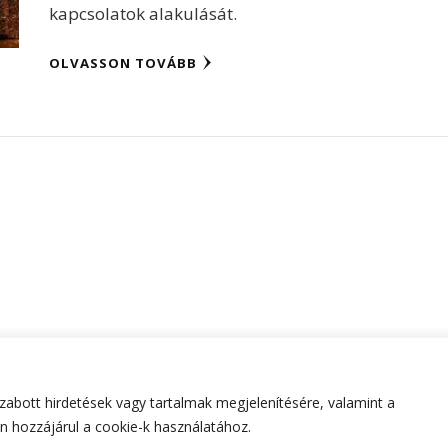
kapcsolatok alakulását.
OLVASSON TOVÁBB
abott hirdetések vagy tartalmak megjelenítésére, valamint a
tartva.
Hello Fashion | Fejlesztette
Blossom Themes
.Készített
 hozzájárul a cookie-k használatához.