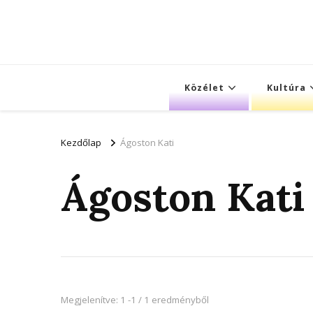
Közélet
Kultúra
Kezdőlap
Ágoston Kati
Ágoston Kati
Megjelenítve: 1 -1 / 1 eredményből