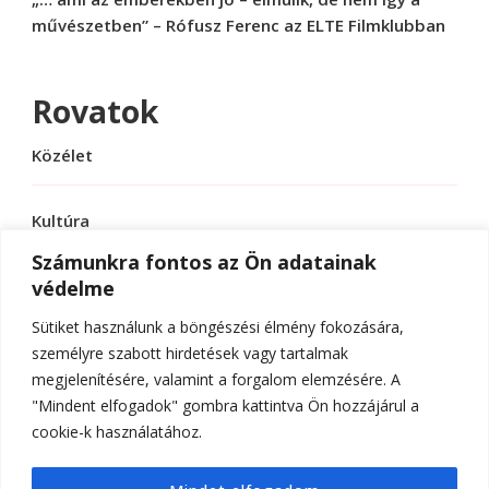
művészetben” – Rófusz Ferenc az ELTE Filmklubban
Rovatok
Közélet
Kultúra
Számunkra fontos az Ön adatainak
védelme
Sport
Sütiket használunk a böngészési élmény fokozására,
Tudomány
személyre szabott hirdetések vagy tartalmak
megjelenítésére, valamint a forgalom elemzésére. A
"Mindent elfogadok" gombra kattintva Ön hozzájárul a
cookie-k használatához.
© Szerzői jog 2026
ELTE Online
. Minden jog