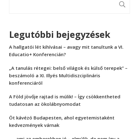
K
Legutóbbi bejegyzések
A hallgatói lét kihívásai – avagy mit tanultunk a VI.
Educatio+ Konferencián?
„A tanulás rétegei: belső világok és külső terepek” –
beszámoló a XI. Illyés Multidiszciplináris
konferenciáról
A Föld jövője rajtad is múlik! – Így csökkentheted
tudatosan az ökolábnyomodat
Öt kávézó Budapesten, ahol egyetemistaként
kedvezmények várnak
„… ami az emberekben jó – elmúlik, de nem így a