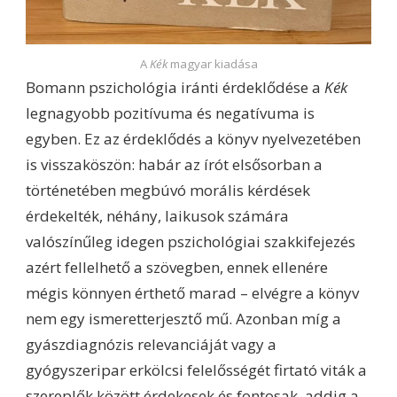
A
Kék
magyar kiadása
Bomann pszichológia iránti érdeklődése a
Kék
legnagyobb pozitívuma és negatívuma is
egyben. Ez az érdeklődés a könyv nyelvezetében
is visszaköszön: habár az írót elsősorban a
történetében megbúvó morális kérdések
érdekelték, néhány, laikusok számára
valószínűleg idegen pszichológiai szakkifejezés
azért fellelhető a szövegben, ennek ellenére
mégis könnyen érthető marad – elvégre a könyv
nem egy ismeretterjesztő mű. Azonban míg a
gyászdiagnózis relevanciáját vagy a
gyógyszeripar erkölcsi felelősségét firtató viták a
szereplők között érdekesek és fontosak, addig a