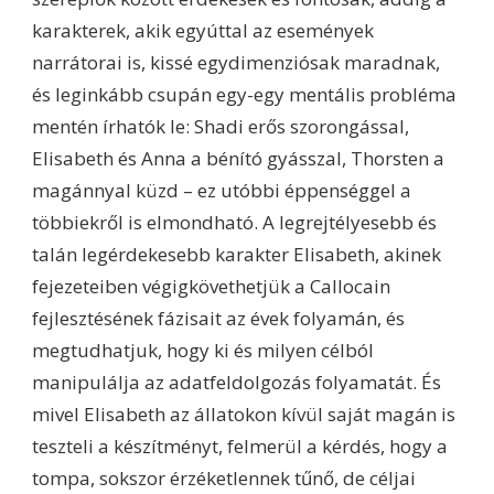
karakterek, akik egyúttal az események
narrátorai is, kissé egydimenziósak maradnak,
és leginkább csupán egy-egy mentális probléma
mentén írhatók le: Shadi erős szorongással,
Elisabeth és Anna a bénító gyásszal, Thorsten a
magánnyal küzd – ez utóbbi éppenséggel a
többiekről is elmondható. A legrejtélyesebb és
talán legérdekesebb karakter Elisabeth, akinek
fejezeteiben végigkövethetjük a Callocain
fejlesztésének fázisait az évek folyamán, és
megtudhatjuk, hogy ki és milyen célból
manipulálja az adatfeldolgozás folyamatát. És
mivel Elisabeth az állatokon kívül saját magán is
teszteli a készítményt, felmerül a kérdés, hogy a
tompa, sokszor érzéketlennek tűnő, de céljai