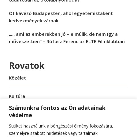
Öt kávézó Budapesten, ahol egyetemistaként
kedvezmények várnak
„… ami az emberekben jó – elmúlik, de nem így a
művészetben” – Rófusz Ferenc az ELTE Filmklubban
Rovatok
Közélet
Kultúra
Számunkra fontos az Ön adatainak
védelme
Sport
Sütiket használunk a böngészési élmény fokozására,
Tudomány
személyre szabott hirdetések vagy tartalmak