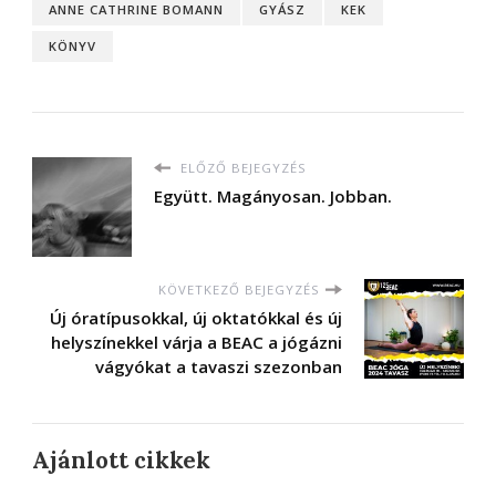
ANNE CATHRINE BOMANN
GYÁSZ
KEK
KÖNYV
ELŐZŐ BEJEGYZÉS
Együtt. Magányosan. Jobban.
KÖVETKEZŐ BEJEGYZÉS
Új óratípusokkal, új oktatókkal és új
helyszínekkel várja a BEAC a jógázni
vágyókat a tavaszi szezonban
Ajánlott cikkek