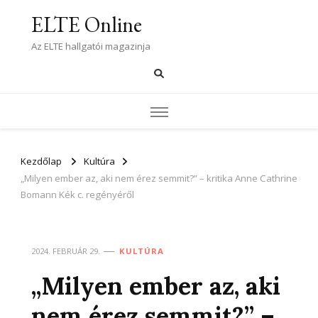
ELTE Online
Az ELTE hallgatói magazinja
Kezdőlap
Kultúra
„Milyen ember az, aki nem érez semmit?” – kritika Anne Cathrine
Bomann Kék c. regényéről
2024. FEBRUÁR 29.
KULTÚRA
„Milyen ember az, aki
nem érez semmit?” –