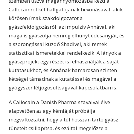
szemben úszva magánnyomozásba kezd a
Callocainról két hallgatójának bevonásával, akik
közösen írnak szakdolgozatot a
gyászfeldolgozásról: az impulzív Annával, aki
maga is gyászolja nemrég elhunyt édesanyját, és
a szorongással küzdő Shadivel, aki remek
statisztikai ismeretekkel rendelkezik. A lányok a
gyászprojekt egy részét is felhasználják a saját
kutatásukhoz, és Annának hamarosan szintén
kétségei támadnak a kutatással és magával a
gyógyszer létjogosultságával kapcsolatban is.
A Callocain a Danish Pharma szavaival élve
alapvetően az agy kémiáját próbálja
megváltoztatni, hogy a túl hosszan tartó gyász
tüneteit csillapítsa, és ezáltal megelőzze a