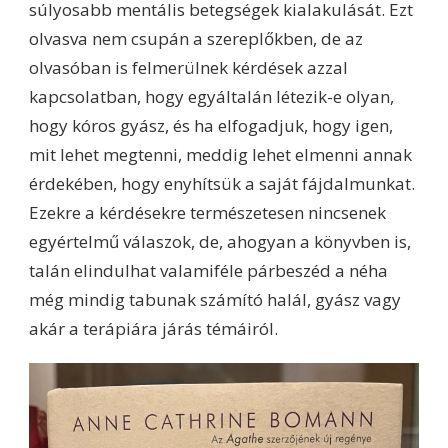
súlyosabb mentális betegségek kialakulását. Ezt
olvasva nem csupán a szereplőkben, de az
olvasóban is felmerülnek kérdések azzal
kapcsolatban, hogy egyáltalán létezik-e olyan,
hogy kóros gyász, és ha elfogadjuk, hogy igen,
mit lehet megtenni, meddig lehet elmenni annak
érdekében, hogy enyhítsük a saját fájdalmunkat.
Ezekre a kérdésekre természetesen nincsenek
egyértelmű válaszok, de, ahogyan a könyvben is,
talán elindulhat valamiféle párbeszéd a néha
még mindig tabunak számító halál, gyász vagy
akár a terápiára járás témáiról.