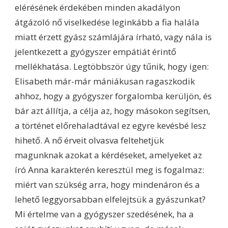
elérésének érdekében minden akadályon
átgázoló nő viselkedése leginkább a fia halála
miatt érzett gyász számlájára írható, vagy nála is
jelentkezett a gyógyszer empátiát érintő
mellékhatása. Legtöbbször úgy tűnik, hogy igen:
Elisabeth már-már mániákusan ragaszkodik
ahhoz, hogy a gyógyszer forgalomba kerüljön, és
bár azt állítja, a célja az, hogy másokon segítsen,
a történet előrehaladtával ez egyre kevésbé lesz
hihető. A nő érveit olvasva feltehetjük
magunknak azokat a kérdéseket, amelyeket az
író Anna karakterén keresztül meg is fogalmaz:
miért van szükség arra, hogy mindenáron és a
lehető leggyorsabban elfelejtsük a gyászunkat?
Mi értelme van a gyógyszer szedésének, ha a