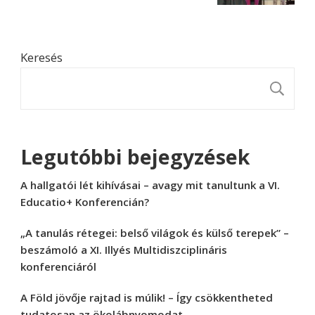
Keresés
K
Legutóbbi bejegyzések
A hallgatói lét kihívásai – avagy mit tanultunk a VI.
Educatio+ Konferencián?
„A tanulás rétegei: belső világok és külső terepek” –
beszámoló a XI. Illyés Multidiszciplináris
konferenciáról
A Föld jövője rajtad is múlik! – Így csökkentheted
tudatosan az ökolábnyomodat