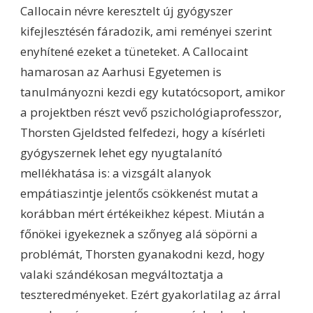
Callocain névre keresztelt új gyógyszer
kifejlesztésén fáradozik, ami reményei szerint
enyhítené ezeket a tüneteket. A Callocaint
hamarosan az Aarhusi Egyetemen is
tanulmányozni kezdi egy kutatócsoport, amikor
a projektben részt vevő pszichológiaprofesszor,
Thorsten Gjeldsted felfedezi, hogy a kísérleti
gyógyszernek lehet egy nyugtalanító
mellékhatása is: a vizsgált alanyok
empátiaszintje jelentős csökkenést mutat a
korábban mért értékeikhez képest. Miután a
főnökei igyekeznek a szőnyeg alá söpörni a
problémát, Thorsten gyanakodni kezd, hogy
valaki szándékosan megváltoztatja a
teszteredményeket. Ezért gyakorlatilag az árral