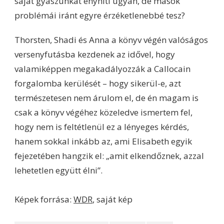
saját gyászunkat enyhíti ugyan, de mások
problémái iránt egyre érzéketlenebbé tesz?
Thorsten, Shadi és Anna a könyv végén valóságos
versenyfutásba kezdenek az idővel, hogy
valamiképpen megakadályozzák a Callocain
forgalomba kerülését – hogy sikerül-e, azt
természetesen nem árulom el, de én magam is
csak a könyv végéhez közeledve ismertem fel,
hogy nem is feltétlenül ez a lényeges kérdés,
hanem sokkal inkább az, ami Elisabeth egyik
fejezetében hangzik el: „amit elkendőznek, azzal
lehetetlen együtt élni”.
Képek forrása:
WDR
, saját kép