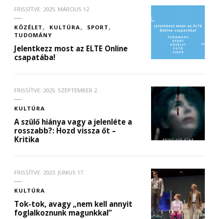
FRISSÍTVE:
2025. MÁRCIUS 12.
KÖZÉLET
KULTÚRA
SPORT
TUDOMÁNY
Jelentkezz most az ELTE Online
csapatába!
FRISSÍTVE:
2025. SZEPTEMBER 2.
KULTÚRA
A szülő hiánya vagy a jelenléte a
rosszabb?: Hozd vissza őt –
Kritika
FRISSÍTVE:
2023. JÚNIUS 17.
KULTÚRA
Tok-tok, avagy „nem kell annyit
foglalkoznunk magunkkal”