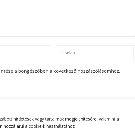
entése a böngészőben a következő hozzászólásomhoz.
abott hirdetések vagy tartalmak megjelenítésére, valamint a
tartva.
Hello Fashion | Fejlesztette
Blossom Themes
.Készített
 hozzájárul a cookie-k használatához.