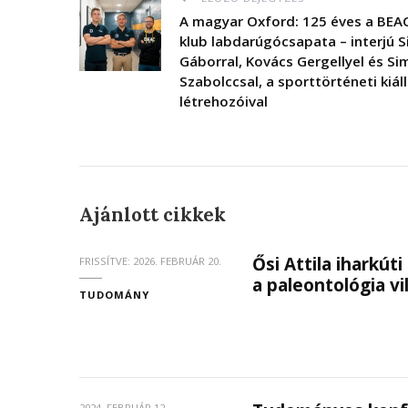
A magyar Oxford: 125 éves a BEAC
klub labdarúgócsapata – interjú 
Gáborral, Kovács Gergellyel és Si
Szabolccsal, a sporttörténeti kiáll
létrehozóival
Ajánlott cikkek
Ősi Attila iharkút
FRISSÍTVE:
2026. FEBRUÁR 20.
a paleontológia v
TUDOMÁNY
2024. FEBRUÁR 12.