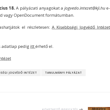
cius 18.
A pályázati anyagokat a
jogvedo.intezet@kji.hu
e
Word vagy OpenDocument formátumban.
vashatjátok el részletesen:
A Kisebbségi Jogvédő Intéze
s adatlap pedig
itt
érhető el.
ntézet
BSÉGI JOGVÉDŐ INTÉZET
TANULMÁNYI PÁLYÁZAT
KÖVETKEZŐ BEJEGYZÉS