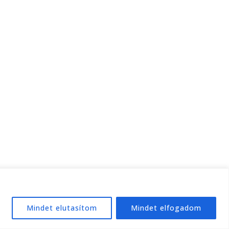
Mindet elutasítom
Mindet elfogadom
e:
WordPress
.