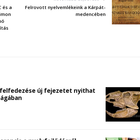
 és a
Felrovott nyelvemlékeink a Kárpát-
Simon
medencében
mó
ítás
i felfedezése új fejezetet nyithat
ilágában