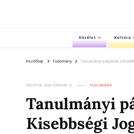
Közélet
Kultúra
Kezdőlap
Tudomány
Tanulmányi pályázat a Kiseb
FRISSÍTVE:
2024. FEBRUÁR 16.
TUDOMÁNY
Tanulmányi pá
Kisebbségi Jo