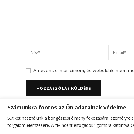
A nevem, e-mail címem, és weboldalcímem m
Számunkra fontos az Ön adatainak védelme
Sütiket használunk a böngészési élmény fokozására, személyre sz
© Szerzői jog 2026
ELTE Online
. Minden jog fenn
forgalom elemzésére. A "Mindent elfogadok" gombra kattintva Ön