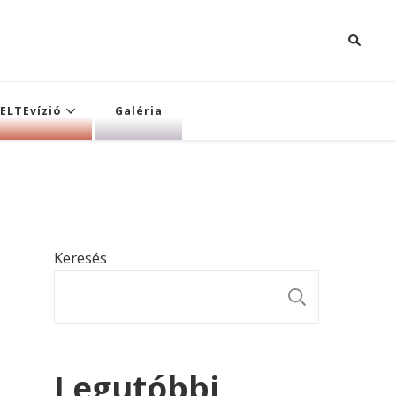
ELTEvízió
Galéria
Keresés
KERESÉ
Legutóbbi