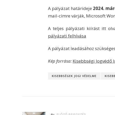
SZERVEZÉSÉBEN
A pályázat határideje
2024. már
mail-címre várják, Microsoft 
A teljes pályázati kiírást itt ol
pályázati felhívása
A pályázat leadásához szüksége
Kép forrása:
Kisebbségi Jogvédő I
KISEBBSÉGEK JOGI VÉDELME
KISEB
ELŐZŐ BEJEGYZÉS