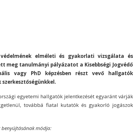
védelmének elméleti és gyakorlati vizsgálata és
ett meg tanulmányi pályázatot a Kisebbségi Jogvédő
uális vagy PhD képzésben részt vevő hallgatók
k szerkesztőségünkkel.
rszági egyetemi hallgatók jelentkezését egyaránt várják
ggetlenül, továbbá fiatal kutatók és gyakorló jogászok
k benyújtásának módja: