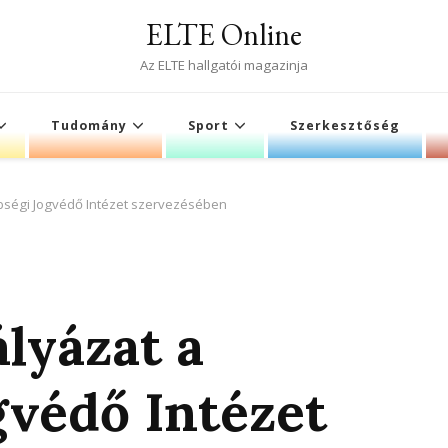
ELTE Online
Az ELTE hallgatói magazinja
Tudomány
Sport
Szerkesztőség
bségi Jogvédő Intézet szervezésében
lyázat a
gvédő Intézet