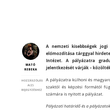
A nemzeti kisebbségek jogi 
előmozdítása tárggyal hirdet
Intézet. A pályázatra grad
MATÓ
jelentkezését várják – közölté
REBEKA
A pályázatra külhoni és magyaro
HOZZÁSZÓLÁS
TANULMÁNYI
A(Z)
szaktól és képzési formától fü
PÁLYÁZAT
BEJEGYZÉSHEZ
számára is nyitott a pályázat.
A
KISEBBSÉGI
JOGVÉDŐ
Pályázati határidő és a pályázato
INTÉZET