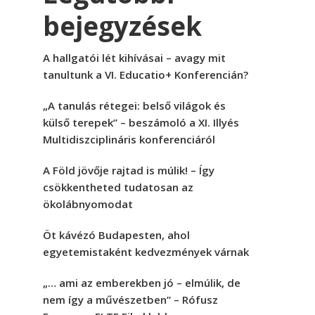
bejegyzések
A hallgatói lét kihívásai – avagy mit
tanultunk a VI. Educatio+ Konferencián?
„A tanulás rétegei: belső világok és
külső terepek” – beszámoló a XI. Illyés
Multidiszciplináris konferenciáról
A Föld jövője rajtad is múlik! – Így
csökkentheted tudatosan az
ökolábnyomodat
Öt kávézó Budapesten, ahol
egyetemistaként kedvezmények várnak
„… ami az emberekben jó – elmúlik, de
nem így a művészetben” – Rófusz