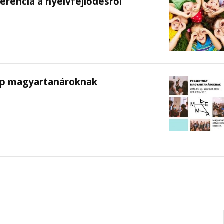
rencia a nyelvfejlődésről
p magyartanároknak