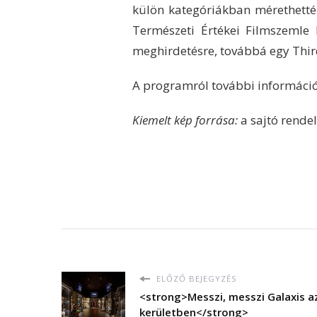
külön kategóriákban mérethetté
Természeti Értékei Filmszemle 
meghirdetésre, továbbá egy Third
A programról további információ
Kiemelt kép forrása:
a sajtó rende
ELŐZŐ BEJEGYZÉS
<strong>Messzi, messzi Galaxis az
kerületben</strong>