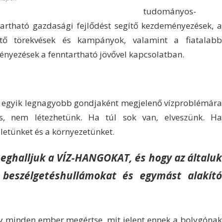
tudományos-
tartható gazdasági fejlődést segítő kezdeményezések, a
ntő törekvések és kampányok, valamint a fiatalabb
nyezések a fenntartható jövővel kapcsolatban.
ld egyik legnagyobb gondjaként megjelenő vízproblémára
cs, nem létezhetünk. Ha túl sok van, elveszünk. Ha
letünket és a környezetünket.
 meghalljuk a VÍZ-HANGOKAT, és hogy az általuk
n beszélgetéshullámokat és egymást alakító
 minden ember megértse, mit jelent ennek a bolygónak