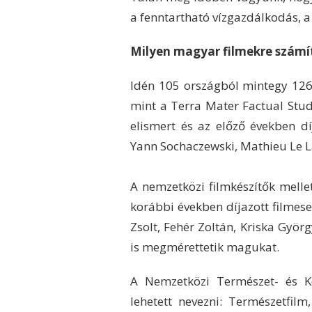
a fenntartható vízgazdálkodás, a 
Milyen magyar filmekre számí
Idén 105 országból mintegy 1260
mint a Terra Mater Factual Stud
elismert és az előző években dí
Yann Sochaczewski, Mathieu Le La
A nemzetközi filmkészítők mellet
korábbi években díjazott filmes
Zsolt, Fehér Zoltán, Kriska Györg
is megmérettetik magukat.
A Nemzetközi Természet- és K
lehetett nevezni: Természetfilm