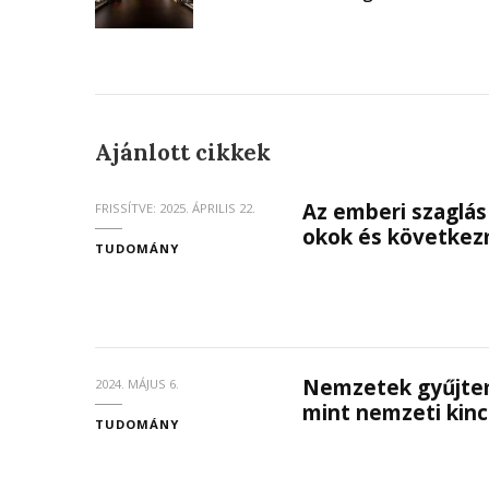
Ajánlott cikkek
Az emberi szaglás
FRISSÍTVE:
2025. ÁPRILIS 22.
okok és követke
TUDOMÁNY
Nemzetek gyűjte
2024. MÁJUS 6.
mint nemzeti kinc
TUDOMÁNY