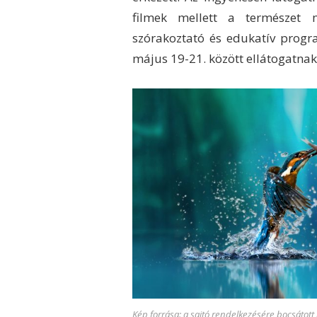
filmek mellett a természet 
szórakoztató és edukatív progr
május 19-21. között ellátogatnak 
Kép forrása: a sajtó rendelkezésére bocsátott