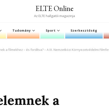
ELTE Online
Az ELTE hallgatói magazinja
Tudomány
Sport
Szerkesztőség
k a filmekhez – és fordítva? – A IX. Nemzetközi Környezetvédelmi Filmfes
elemnek a