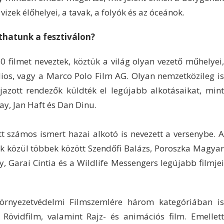
vizek élőhelyei, a tavak, a folyók és az óceánok.
thatunk a fesztiválon?
 filmet neveztek, köztük a világ olyan vezető műhelyei,
ios, vagy a Marco Polo Film AG. Olyan nemzetközileg is
jazott rendezők küldték el legújabb alkotásaikat, mint
y, Jan Haft és Dan Dinu.
t számos ismert hazai alkotó is nevezett a versenybe. A
ek közül többek között Szendőfi Balázs, Poroszka Magyar
y, Garai Cintia és a Wildlife Messengers legújabb filmjei
örnyezetvédelmi Filmszemlére három kategóriában is
, Rövidfilm, valamint Rajz- és animációs film. Emellett