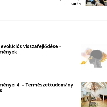
Karán
 evolúciós visszafejlődése –
zmények
ményei 4. – Természettudomány
s