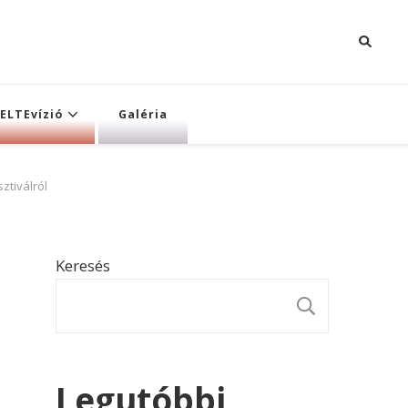
ELTEvízió
Galéria
ztiválról
Keresés
KERESÉ
Legutóbbi