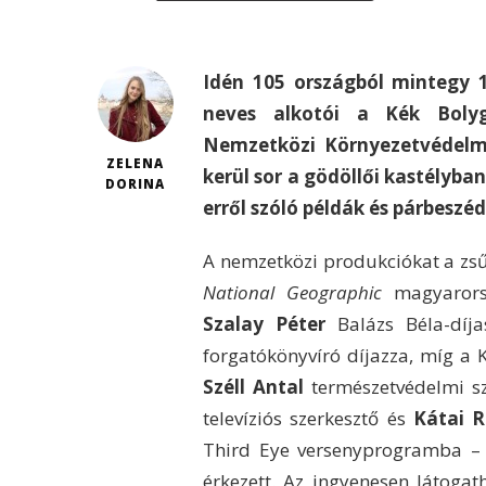
Idén 105 országból mintegy 1
neves alkotói a Kék Bolyg
Nemzetközi Környezetvédelmi
ZELENA
kerül sor a gödöllői kastélyban
DORINA
erről szóló példák és párbeszé
A nemzetközi produkciókat a zsű
National Geographic
magyarorsz
Szalay Péter
Balázs Béla-díj
forgatókönyvíró díjazza, míg a 
Széll Antal
természetvédelmi sz
televíziós szerkesztő és
Kátai R
Third Eye versenyprogramba – 
érkezett. Az ingyenesen látogat