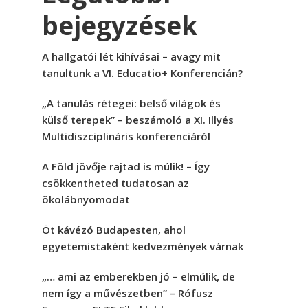
bejegyzések
A hallgatói lét kihívásai – avagy mit
tanultunk a VI. Educatio+ Konferencián?
„A tanulás rétegei: belső világok és
külső terepek” – beszámoló a XI. Illyés
Multidiszciplináris konferenciáról
A Föld jövője rajtad is múlik! – Így
csökkentheted tudatosan az
ökolábnyomodat
Öt kávézó Budapesten, ahol
egyetemistaként kedvezmények várnak
„… ami az emberekben jó – elmúlik, de
nem így a művészetben” – Rófusz