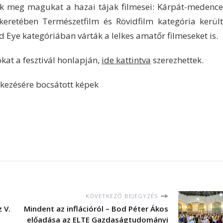
k meg magukat a hazai tájak filmesei: Kárpát-medence
keretében Természetfilm és Rövidfilm kategória került
 Eye kategóriában várták a lelkes amatőr filmeseket is.
kat a fesztivál honlapján,
ide kattintva
szerezhettek.
lkezésére bocsátott képek
KÖVETKEZŐ BEJEGYZÉS
 V.
Mindent az inflációról – Bod Péter Ákos
előadása az ELTE Gazdaságtudományi