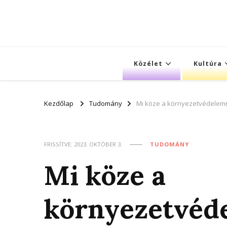
Közélet
Kultúra
Kezdőlap
Tudomány
Mi köze a környezetvédelemne
FRISSÍTVE:
2023. OKTÓBER 3.
TUDOMÁNY
Mi köze a
környezetvéd