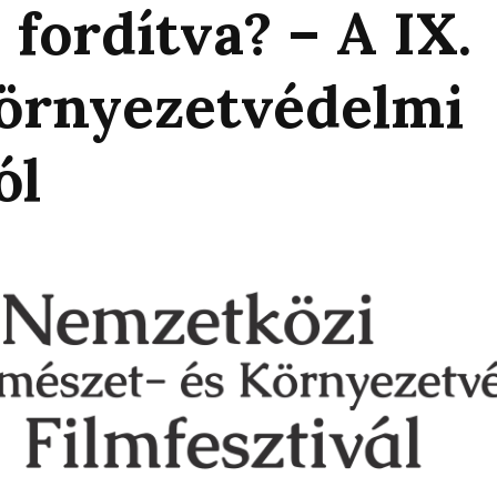
 fordítva? – A IX.
örnyezetvédelmi
ól