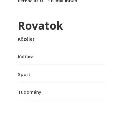
Ferenc az ELTE Filmklubban
Rovatok
Közélet
Kultúra
a
Sport
,
,
Tudomány
x
ű