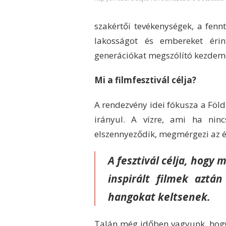
szakértői tevékenységek, a fenn
lakosságot és embereket éri
generációkat megszólító kezdemé
Mi a filmfesztivál célja?
A rendezvény idei fókusza a Fö
irányul. A vízre, ami ha nin
elszennyeződik, megmérgezi az é
A fesztivál célja, hogy
inspirált filmek aztá
hangokat keltsenek.
Talán még időben vagyunk, hogy