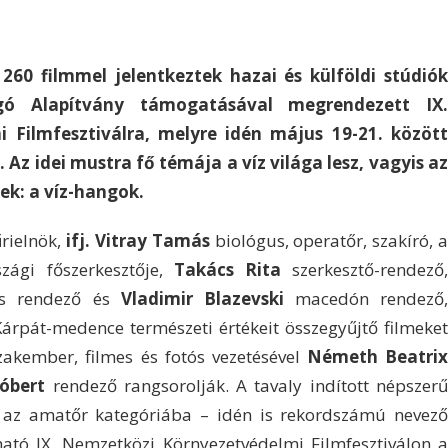
260 filmmel jelentkeztek hazai és külföldi stúdiók
ó Alapítvány támogatásával megrendezett IX.
 Filmfesztiválra, melyre idén május 19-21. között
. Az idei mustra fő témája a víz világa lesz, vagyis az
dek: a víz-hangok.
rielnök,
ifj. Vitray Tamás
biológus, operatőr, szakíró, 
ági főszerkesztője,
Takács Rita
szerkesztő-rendező
as rendező és
Vladimir Blazevski
macedón rendező
Kárpát-medence természeti értékeit összegyűjtő filmeket
akember, filmes és fotós vezetésével
Németh Beatri
óbert
rendező rangsorolják. A tavaly indított népszer
az amatőr kategóriába – idén is rekordszámú nevező
ható IX. Nemzetközi Környezetvédelmi Filmfesztiválon a