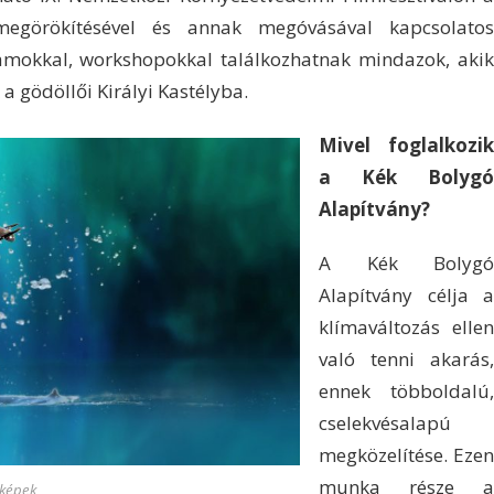
megörökítésével és annak megóvásával kapcsolatos
amokkal, workshopokkal találkozhatnak mindazok, akik
a gödöllői Királyi Kastélyba.
Mivel foglalkozik
a Kék Bolygó
Alapítvány?
A Kék Bolygó
Alapítvány célja a
klímaváltozás ellen
való tenni akarás,
ennek többoldalú,
cselekvésalapú
megközelítése. Ezen
munka része a
 képek