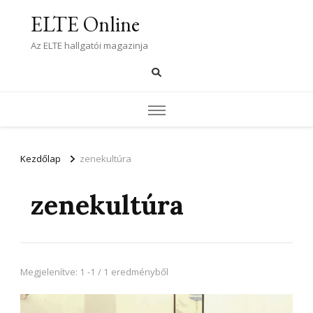
ELTE Online
Az ELTE hallgatói magazinja
Kezdőlap
zenekultúra
zenekultúra
Megjelenítve: 1 -1 / 1 eredményből