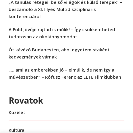
„A tanulás rétegei: belső világok és külső terepek” –
beszámoló a XI. Illyés Multidiszciplináris
konferenciáról
A Föld jövője rajtad is múlik! – Így csökkentheted
tudatosan az ökolábnyomodat
Öt kávézó Budapesten, ahol egyetemistaként
kedvezmények várnak
„… ami az emberekben jó – elmúlik, de nem így a
művészetben” – Rófusz Ferenc az ELTE Filmklubban
Rovatok
Közélet
Kultúra