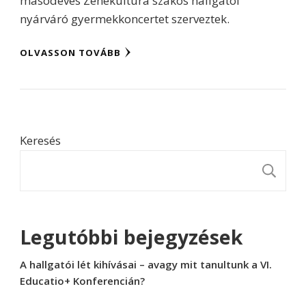
másodéves Zenekultúra szakos hallgatói
nyárváró gyermekkoncertet szerveztek.
OLVASSON TOVÁBB
Keresés
K
Legutóbbi bejegyzések
A hallgatói lét kihívásai – avagy mit tanultunk a VI.
Educatio+ Konferencián?