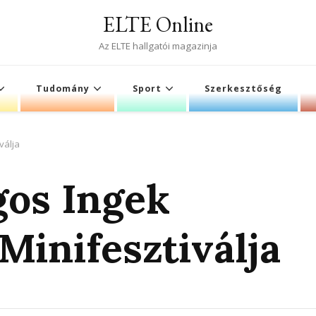
ELTE Online
Az ELTE hallgatói magazinja
Tudomány
Sport
Szerkesztőség
válja
gos Ingek
Minifesztiválja