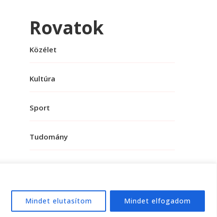
Rovatok
Közélet
Kultúra
Sport
Tudomány
Mindet elutasítom
Mindet elfogadom
e:
WordPress
.