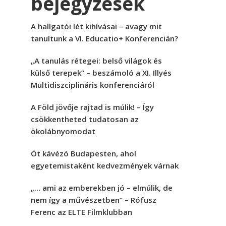
bejegyzések
A hallgatói lét kihívásai – avagy mit
tanultunk a VI. Educatio+ Konferencián?
„A tanulás rétegei: belső világok és
külső terepek” – beszámoló a XI. Illyés
Multidiszciplináris konferenciáról
A Föld jövője rajtad is múlik! – Így
csökkentheted tudatosan az
ökolábnyomodat
Öt kávézó Budapesten, ahol
egyetemistaként kedvezmények várnak
„… ami az emberekben jó – elmúlik, de
nem így a művészetben” – Rófusz
Ferenc az ELTE Filmklubban