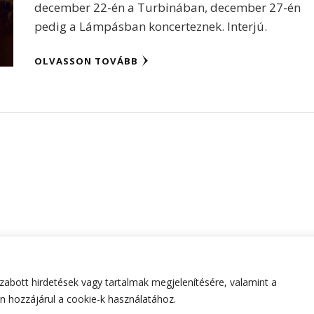
december 22-én a Turbinában, december 27-én
pedig a Lámpásban koncerteznek. Interjú.
OLVASSON TOVÁBB
abott hirdetések vagy tartalmak megjelenítésére, valamint a
tartva.
Hello Fashion | Fejlesztette
Blossom Themes
.Készített
 hozzájárul a cookie-k használatához.