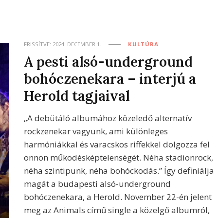
FRISSÍTVE:
2024. DECEMBER 1.
KULTÚRA
A pesti alsó-underground
bohóczenekara – interjú a
Herold tagjaival
„A debütáló albumához közeledő alternatív
rockzenekar vagyunk, ami különleges
harmóniákkal és varacskos riffekkel dolgozza fel
önnön működésképtelenségét. Néha stadionrock,
néha szintipunk, néha bohóckodás.” Így definiálja
magát a budapesti alsó-underground
bohóczenekara, a Herold. November 22-én jelent
meg az Animals című single a közelgő albumról,