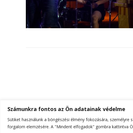
Számunkra fontos az Ön adatainak védelme
Sütiket használunk a böngészési élmény fokozására, személyre sz
© Szerzői jog 2026
ELTE Online
. Minden jog fenn
forgalom elemzésére. A "Mindent elfogadok" gombra kattintva Ön