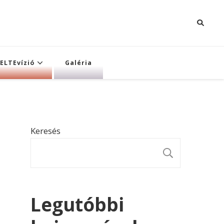
ELTEvízió
Galéria
Keresés
KERESÉ
Legutóbbi