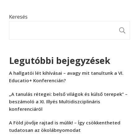
Keresés
K
Legutóbbi bejegyzések
A hallgatói lét kihívásai – avagy mit tanultunk a VI.
Educatio+ Konferencián?
„A tanulás rétegei: belső világok és külső terepek” –
beszámoló a XI. Illyés Multidiszciplináris
konferenciáról
A Föld jövője rajtad is múlik! – Így csökkentheted
tudatosan az ökolábnyomodat