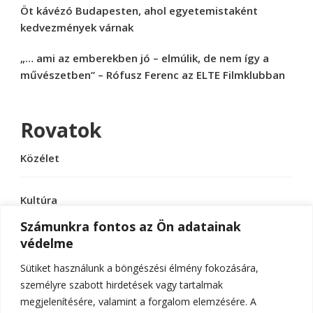
Öt kávézó Budapesten, ahol egyetemistaként
kedvezmények várnak
„… ami az emberekben jó – elmúlik, de nem így a
művészetben” – Rófusz Ferenc az ELTE Filmklubban
Rovatok
Közélet
Kultúra
Számunkra fontos az Ön adatainak
védelme
Sport
Sütiket használunk a böngészési élmény fokozására,
Tudomány
személyre szabott hirdetések vagy tartalmak
megjelenítésére, valamint a forgalom elemzésére. A