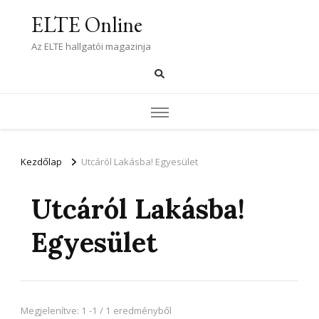
ELTE Online
Az ELTE hallgatói magazinja
Kezdőlap
Utcáról Lakásba! Egyesület
Utcáról Lakásba!
Egyesület
Megjelenítve: 1 -1 / 1 eredményből