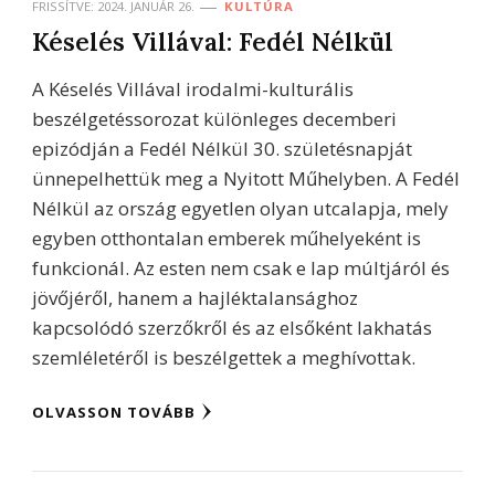
FRISSÍTVE:
2024. JANUÁR 26.
KULTÚRA
Késelés Villával: Fedél Nélkül
A Késelés Villával irodalmi-kulturális
beszélgetéssorozat különleges decemberi
epizódján a Fedél Nélkül 30. születésnapját
ünnepelhettük meg a Nyitott Műhelyben. A Fedél
Nélkül az ország egyetlen olyan utcalapja, mely
egyben otthontalan emberek műhelyeként is
funkcionál. Az esten nem csak e lap múltjáról és
jövőjéről, hanem a hajléktalansághoz
kapcsolódó szerzőkről és az elsőként lakhatás
szemléletéről is beszélgettek a meghívottak.
OLVASSON TOVÁBB