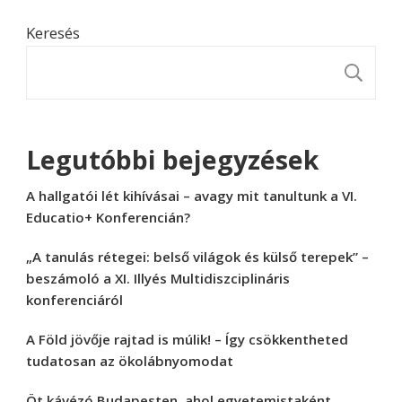
Keresés
K
Legutóbbi bejegyzések
A hallgatói lét kihívásai – avagy mit tanultunk a VI.
Educatio+ Konferencián?
„A tanulás rétegei: belső világok és külső terepek” –
beszámoló a XI. Illyés Multidiszciplináris
konferenciáról
A Föld jövője rajtad is múlik! – Így csökkentheted
tudatosan az ökolábnyomodat
Öt kávézó Budapesten, ahol egyetemistaként