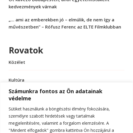
kedvezmények várnak
„… ami az emberekben jó – elmúlik, de nem így a
művészetben” – Rófusz Ferenc az ELTE Filmklubban
Rovatok
Közélet
Kultúra
Számunkra fontos az Ön adatainak
védelme
Sport
Sütiket használunk a böngészési élmény fokozására,
Tudomány
személyre szabott hirdetések vagy tartalmak
megjelenítésére, valamint a forgalom elemzésére. A
"Mindent elfogadok" gombra kattintva Ön hozzájárul a