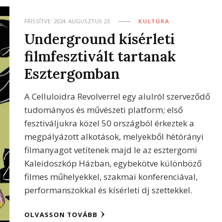
FRISSÍTVE:
2024. AUGUSZTUS 23.
KULTÚRA
Underground kísérleti
filmfesztivált tartanak
Esztergomban
A Celluloidra Revolverrel egy alulról szerveződő
tudományos és művészeti platform; első
fesztiváljukra közel 50 országból érkeztek a
megpályázott alkotások, melyekből hétórányi
filmanyagot vetítenek majd le az esztergomi
Kaleidoszkóp Házban, egybekötve különböző
filmes műhelyekkel, szakmai konferenciával,
performanszokkal és kísérleti dj szettekkel.
OLVASSON TOVÁBB