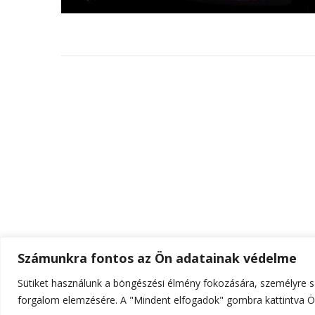
Számunkra fontos az Ön adatainak védelme
Sütiket használunk a böngészési élmény fokozására, személyre sz
© Szerzői jog 2026
ELTE Online
. Minden jog fenn
forgalom elemzésére. A "Mindent elfogadok" gombra kattintva Ön