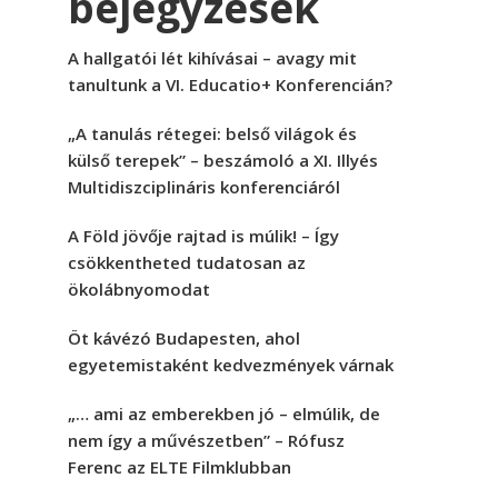
bejegyzések
A hallgatói lét kihívásai – avagy mit
tanultunk a VI. Educatio+ Konferencián?
„A tanulás rétegei: belső világok és
külső terepek” – beszámoló a XI. Illyés
Multidiszciplináris konferenciáról
A Föld jövője rajtad is múlik! – Így
csökkentheted tudatosan az
ökolábnyomodat
Öt kávézó Budapesten, ahol
egyetemistaként kedvezmények várnak
„… ami az emberekben jó – elmúlik, de
nem így a művészetben” – Rófusz
Ferenc az ELTE Filmklubban