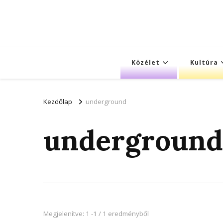
Közélet
Kultúra
Kezdőlap
underground
underground
Megjelenítve: 1 -1 / 1 eredményből