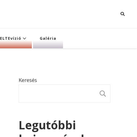
ELTEvízió
Galéria
Keresés
KERESÉ
Legutóbbi