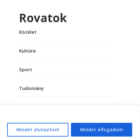
Rovatok
Közélet
Kultúra
Sport
Tudomány
Mindet elutasítom
Mindet elfogadom
e:
WordPress
.