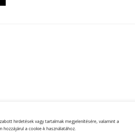
abott hirdetések vagy tartalmak megjelenítésére, valamint a
tartva.
Hello Fashion | Fejlesztette
Blossom Themes
.Készített
 hozzájárul a cookie-k használatához.