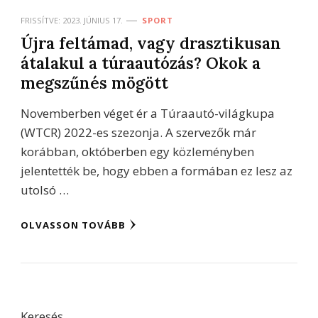
FRISSÍTVE:
2023. JÚNIUS 17.
SPORT
Újra feltámad, vagy drasztikusan
átalakul a túraautózás? Okok a
megszűnés mögött
Novemberben véget ér a Túraautó-világkupa
(WTCR) 2022-es szezonja. A szervezők már
korábban, októberben egy közleményben
jelentették be, hogy ebben a formában ez lesz az
utolsó …
OLVASSON TOVÁBB
Keresés