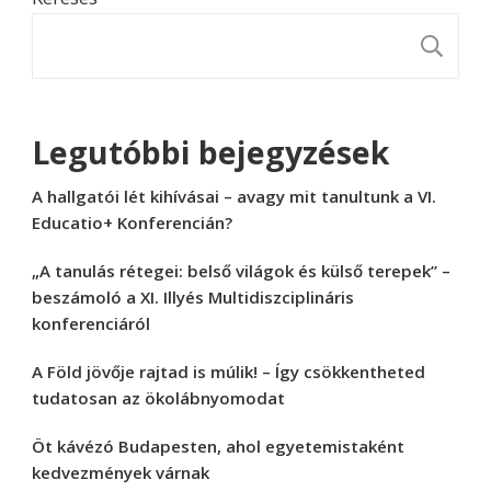
K
Legutóbbi bejegyzések
A hallgatói lét kihívásai – avagy mit tanultunk a VI.
Educatio+ Konferencián?
„A tanulás rétegei: belső világok és külső terepek” –
beszámoló a XI. Illyés Multidiszciplináris
konferenciáról
A Föld jövője rajtad is múlik! – Így csökkentheted
tudatosan az ökolábnyomodat
Öt kávézó Budapesten, ahol egyetemistaként
kedvezmények várnak