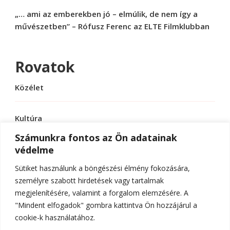
„… ami az emberekben jó – elmúlik, de nem így a
művészetben” – Rófusz Ferenc az ELTE Filmklubban
Rovatok
Közélet
Kultúra
Számunkra fontos az Ön adatainak
védelme
Sport
Sütiket használunk a böngészési élmény fokozására,
Tudomány
személyre szabott hirdetések vagy tartalmak
megjelenítésére, valamint a forgalom elemzésére. A
"Mindent elfogadok" gombra kattintva Ön hozzájárul a
cookie-k használatához.