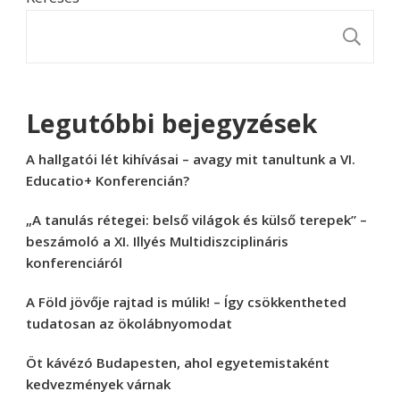
K
Legutóbbi bejegyzések
A hallgatói lét kihívásai – avagy mit tanultunk a VI.
Educatio+ Konferencián?
„A tanulás rétegei: belső világok és külső terepek” –
beszámoló a XI. Illyés Multidiszciplináris
konferenciáról
A Föld jövője rajtad is múlik! – Így csökkentheted
tudatosan az ökolábnyomodat
Öt kávézó Budapesten, ahol egyetemistaként
kedvezmények várnak