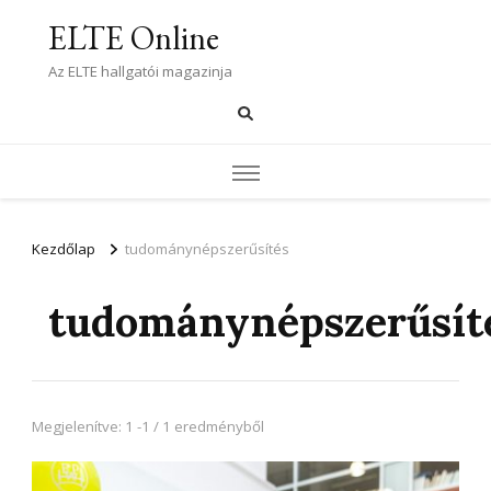
ELTE Online
Az ELTE hallgatói magazinja
Kezdőlap
tudománynépszerűsítés
tudománynépszerűsít
Megjelenítve: 1 -1 / 1 eredményből