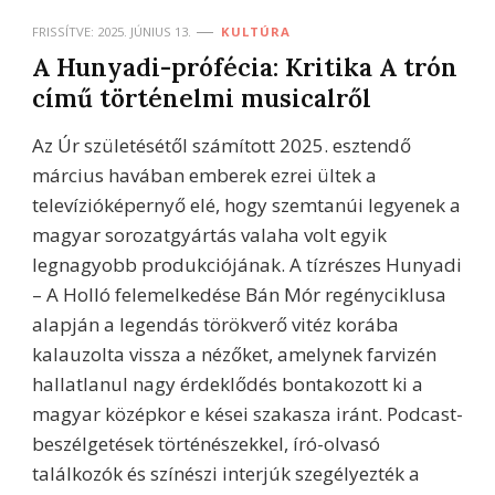
FRISSÍTVE:
2025. JÚNIUS 13.
KULTÚRA
A Hunyadi-prófécia: Kritika A trón
című történelmi musicalről
Az Úr születésétől számított 2025. esztendő
március havában emberek ezrei ültek a
televízióképernyő elé, hogy szemtanúi legyenek a
magyar sorozatgyártás valaha volt egyik
legnagyobb produkciójának. A tízrészes Hunyadi
– A Holló felemelkedése Bán Mór regényciklusa
alapján a legendás törökverő vitéz korába
kalauzolta vissza a nézőket, amelynek farvizén
hallatlanul nagy érdeklődés bontakozott ki a
magyar középkor e kései szakasza iránt. Podcast-
beszélgetések történészekkel, író-olvasó
találkozók és színészi interjúk szegélyezték a