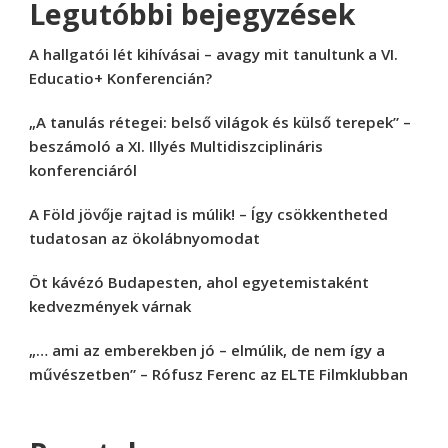
Legutóbbi bejegyzések
A hallgatói lét kihívásai – avagy mit tanultunk a VI.
Educatio+ Konferencián?
„A tanulás rétegei: belső világok és külső terepek” –
beszámoló a XI. Illyés Multidiszciplináris
konferenciáról
A Föld jövője rajtad is múlik! – Így csökkentheted
tudatosan az ökolábnyomodat
Öt kávézó Budapesten, ahol egyetemistaként
kedvezmények várnak
„… ami az emberekben jó – elmúlik, de nem így a
művészetben” – Rófusz Ferenc az ELTE Filmklubban