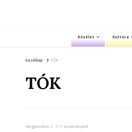
Közélet
Kultúra
Kezdőlap
TÓK
TÓK
Megjelenítve: 1 -1 / 1 eredményből