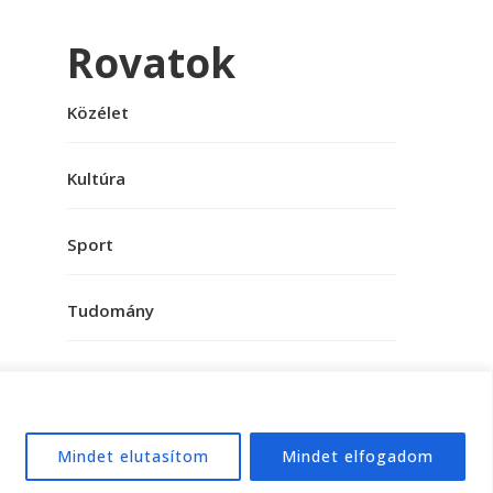
Rovatok
Közélet
Kultúra
Sport
Tudomány
Mindet elutasítom
Mindet elfogadom
e:
WordPress
.