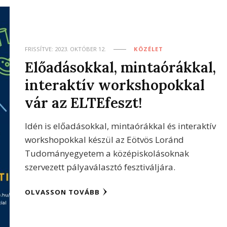
FRISSÍTVE:
2023. OKTÓBER 12.
KÖZÉLET
Előadásokkal, mintaórákkal,
interaktív workshopokkal
vár az ELTEfeszt!
Idén is előadásokkal, mintaórákkal és interaktív
workshopokkal készül az Eötvös Loránd
Tudományegyetem a középiskolásoknak
szervezett pályaválasztó fesztiváljára.
OLVASSON TOVÁBB