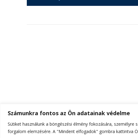
Számunkra fontos az Ön adatainak védelme
Sütiket használunk a böngészési élmény fokozására, személyre sz
© Szerzői jog 2026
ELTE Online
. Minden jog fenn
forgalom elemzésére. A "Mindent elfogadok" gombra kattintva Ön