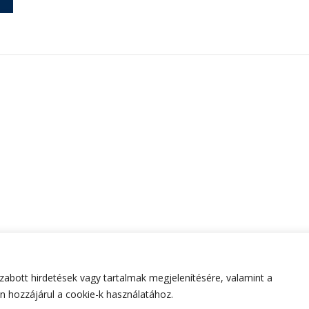
abott hirdetések vagy tartalmak megjelenítésére, valamint a
tartva.
Hello Fashion | Fejlesztette
Blossom Themes
.Készített
 hozzájárul a cookie-k használatához.