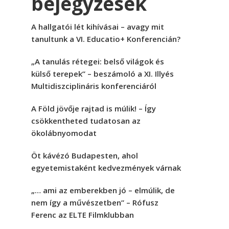
bejegyzések
A hallgatói lét kihívásai – avagy mit
tanultunk a VI. Educatio+ Konferencián?
„A tanulás rétegei: belső világok és
külső terepek” – beszámoló a XI. Illyés
Multidiszciplináris konferenciáról
A Föld jövője rajtad is múlik! – Így
csökkentheted tudatosan az
ökolábnyomodat
Öt kávézó Budapesten, ahol
egyetemistaként kedvezmények várnak
„… ami az emberekben jó – elmúlik, de
nem így a művészetben” – Rófusz
Ferenc az ELTE Filmklubban