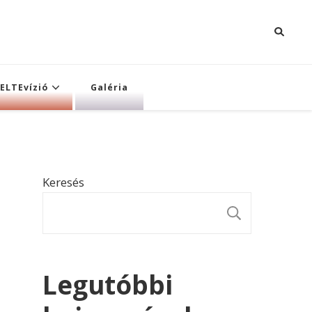
ELTEvízió
Galéria
Keresés
KERESÉ
Legutóbbi