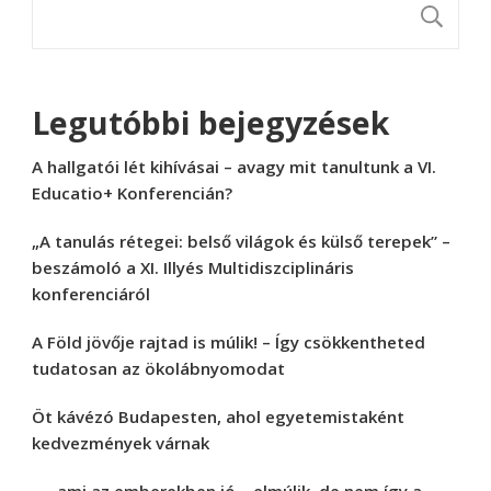
K
Legutóbbi bejegyzések
A hallgatói lét kihívásai – avagy mit tanultunk a VI.
Educatio+ Konferencián?
„A tanulás rétegei: belső világok és külső terepek” –
beszámoló a XI. Illyés Multidiszciplináris
konferenciáról
A Föld jövője rajtad is múlik! – Így csökkentheted
tudatosan az ökolábnyomodat
Öt kávézó Budapesten, ahol egyetemistaként
kedvezmények várnak
„… ami az emberekben jó – elmúlik, de nem így a