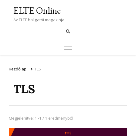
ELTE Online
Az ELTE hallgatói magazinja
Kezdőlap
TLS
TLS
Megjelenítve: 1 -1 / 1 eredményből