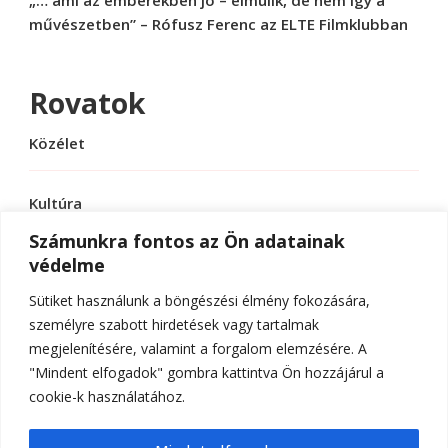
művészetben” – Rófusz Ferenc az ELTE Filmklubban
Rovatok
Közélet
Kultúra
Számunkra fontos az Ön adatainak
védelme
Sport
Sütiket használunk a böngészési élmény fokozására,
Tudomány
személyre szabott hirdetések vagy tartalmak
megjelenítésére, valamint a forgalom elemzésére. A
"Mindent elfogadok" gombra kattintva Ön hozzájárul a
cookie-k használatához.
© Szerzői jog 2026
ELTE Online
. Minden jog