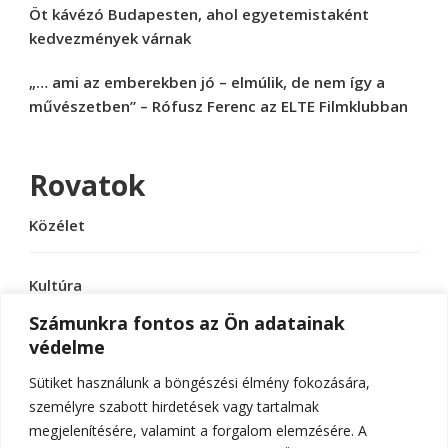
Öt kávézó Budapesten, ahol egyetemistaként
kedvezmények várnak
„… ami az emberekben jó – elmúlik, de nem így a
művészetben” – Rófusz Ferenc az ELTE Filmklubban
Rovatok
Közélet
Kultúra
Számunkra fontos az Ön adatainak
védelme
Sport
Sütiket használunk a böngészési élmény fokozására,
Tudomány
személyre szabott hirdetések vagy tartalmak
megjelenítésére, valamint a forgalom elemzésére. A