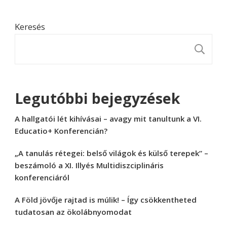
Keresés
K
Legutóbbi bejegyzések
A hallgatói lét kihívásai – avagy mit tanultunk a VI.
Educatio+ Konferencián?
„A tanulás rétegei: belső világok és külső terepek” –
beszámoló a XI. Illyés Multidiszciplináris
konferenciáról
A Föld jövője rajtad is múlik! – Így csökkentheted
tudatosan az ökolábnyomodat