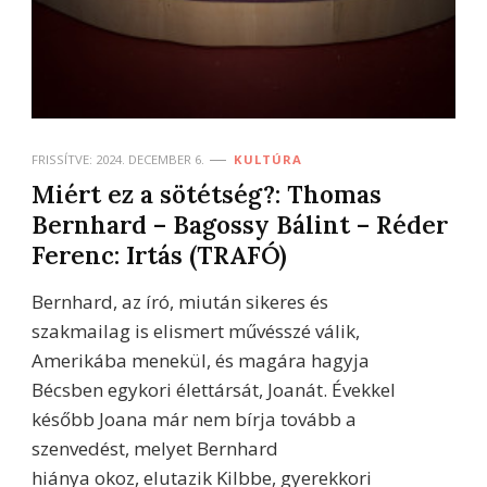
FRISSÍTVE:
2024. DECEMBER 6.
KULTÚRA
Miért ez a sötétség?: Thomas
Bernhard – Bagossy Bálint – Réder
Ferenc: Irtás (TRAFÓ)
Bernhard, az író, miután sikeres és
szakmailag is elismert művésszé válik,
Amerikába menekül, és magára hagyja
Bécsben egykori élettársát, Joanát. Évekkel
később Joana már nem bírja tovább a
szenvedést, melyet Bernhard
hiánya okoz, elutazik Kilbbe, gyerekkori