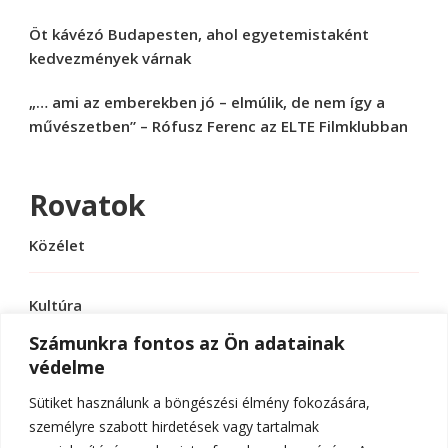
Öt kávézó Budapesten, ahol egyetemistaként
kedvezmények várnak
„… ami az emberekben jó – elmúlik, de nem így a
művészetben” – Rófusz Ferenc az ELTE Filmklubban
Rovatok
Közélet
Kultúra
Számunkra fontos az Ön adatainak
védelme
Sport
Sütiket használunk a böngészési élmény fokozására,
Tudomány
személyre szabott hirdetések vagy tartalmak