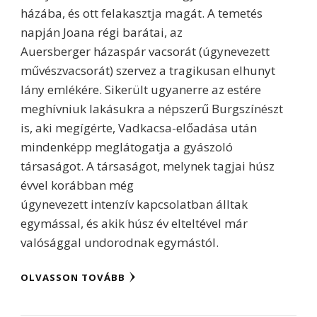
házába, és ott felakasztja magát. A temetés
napján Joana régi barátai, az
Auersberger házaspár vacsorát (úgynevezett
művészvacsorát) szervez a tragikusan elhunyt
lány emlékére. Sikerült ugyanerre az estére
meghívniuk lakásukra a népszerű Burgszínészt
is, aki megígérte, Vadkacsa-előadása után
mindenképp meglátogatja a gyászoló
társaságot. A társaságot, melynek tagjai húsz
évvel korábban még
úgynevezett intenzív kapcsolatban álltak
egymással, és akik húsz év elteltével már
valósággal undorodnak egymástól.
OLVASSON TOVÁBB