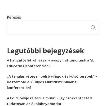
Keresés
K
Legutóbbi bejegyzések
A hallgatói lét kihívásai – avagy mit tanultunk a VI.
Educatio+ Konferencián?
„A tanulás rétegei: belső világok és külső terepek” –
beszámoló a XI. Illyés Multidiszciplináris
konferenciáról
A Föld jövője rajtad is múlik! – Így csökkentheted
tudatosan az ökolábnyomodat