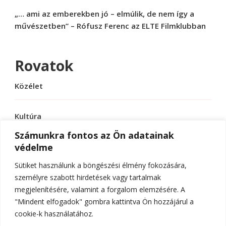
„… ami az emberekben jó – elmúlik, de nem így a
művészetben” – Rófusz Ferenc az ELTE Filmklubban
Rovatok
Közélet
Kultúra
Számunkra fontos az Ön adatainak
védelme
Sport
Sütiket használunk a böngészési élmény fokozására,
Tudomány
személyre szabott hirdetések vagy tartalmak
megjelenítésére, valamint a forgalom elemzésére. A
"Mindent elfogadok" gombra kattintva Ön hozzájárul a
cookie-k használatához.