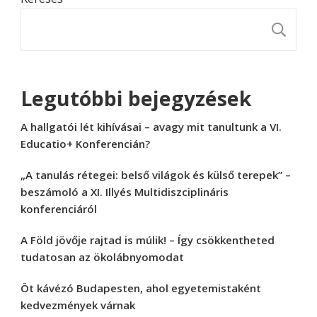
K
Legutóbbi bejegyzések
A hallgatói lét kihívásai – avagy mit tanultunk a VI.
Educatio+ Konferencián?
„A tanulás rétegei: belső világok és külső terepek” –
beszámoló a XI. Illyés Multidiszciplináris
konferenciáról
A Föld jövője rajtad is múlik! – Így csökkentheted
tudatosan az ökolábnyomodat
Öt kávézó Budapesten, ahol egyetemistaként
kedvezmények várnak