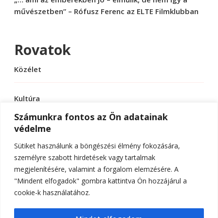
művészetben” – Rófusz Ferenc az ELTE Filmklubban
Rovatok
Közélet
Kultúra
Számunkra fontos az Ön adatainak
védelme
Sport
Sütiket használunk a böngészési élmény fokozására,
Tudomány
személyre szabott hirdetések vagy tartalmak
megjelenítésére, valamint a forgalom elemzésére. A
"Mindent elfogadok" gombra kattintva Ön hozzájárul a
cookie-k használatához.
© Szerzői jog 2026
ELTE Online
. Minden jog