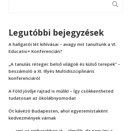
K
Legutóbbi bejegyzések
A hallgatói lét kihívásai – avagy mit tanultunk a VI.
Educatio+ Konferencián?
„A tanulás rétegei: belső világok és külső terepek” –
beszámoló a XI. Illyés Multidiszciplináris
konferenciáról
A Föld jövője rajtad is múlik! – Így csökkentheted
tudatosan az ökolábnyomodat
Öt kávézó Budapesten, ahol egyetemistaként
kedvezmények várnak
„… ami az emberekben jó – elmúlik, de nem így a