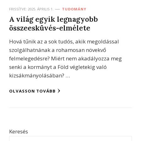
FRISSÍTVE:
2025. ÁPRILIS 1.
TUDOMÁNY
A világ egyik legnagyobb
összeesküvés-elmélete
Hová tűnik az a sok tudós, akik megoldással
szolgálhatnának a rohamosan növekvő
felmelegedésre? Miért nem akadályozza meg
senki a kormányt a Föld végletekig való
kizsákmányolásában? …
OLVASSON TOVÁBB
Keresés