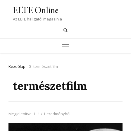
ELTE Online
Az ELTE hallgatói magazinja
Kezdőlap
természetfilm
természetfilm
Megjelenítve: 1 -1 / 1 eredményből