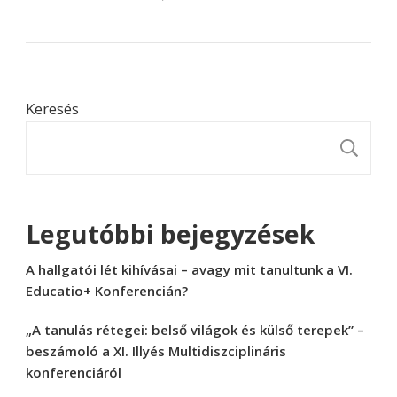
Keresés
K
Legutóbbi bejegyzések
A hallgatói lét kihívásai – avagy mit tanultunk a VI.
Educatio+ Konferencián?
„A tanulás rétegei: belső világok és külső terepek” –
beszámoló a XI. Illyés Multidiszciplináris
konferenciáról