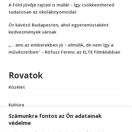
A Föld jövője rajtad is múlik! – Így csökkentheted
tudatosan az ökolábnyomodat
Öt kávézó Budapesten, ahol egyetemistaként
kedvezmények várnak
„… ami az emberekben jó – elmúlik, de nem így a
művészetben” – Rófusz Ferenc az ELTE Filmklubban
Rovatok
Közélet
Kultúra
Számunkra fontos az Ön adatainak
védelme
Sport