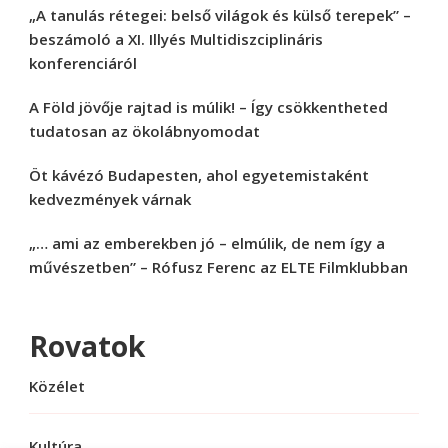
„A tanulás rétegei: belső világok és külső terepek” –
beszámoló a XI. Illyés Multidiszciplináris
konferenciáról
A Föld jövője rajtad is múlik! – Így csökkentheted
tudatosan az ökolábnyomodat
Öt kávézó Budapesten, ahol egyetemistaként
kedvezmények várnak
„… ami az emberekben jó – elmúlik, de nem így a
művészetben” – Rófusz Ferenc az ELTE Filmklubban
Rovatok
Közélet
Kultúra