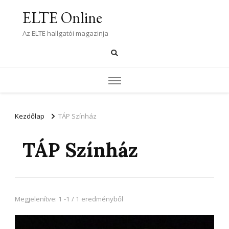
ELTE Online
Az ELTE hallgatói magazinja
Kezdőlap
TÁP Színház
TÁP Színház
Megjelenítve: 1 -1 / 1 eredményből