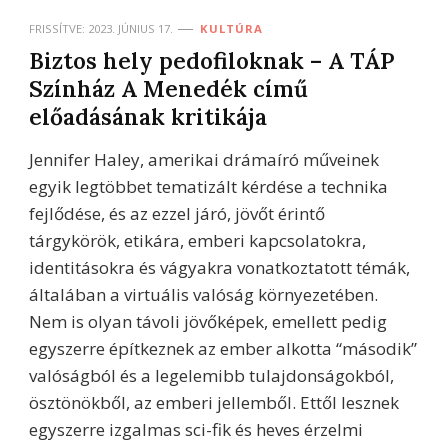
FRISSÍTVE:
2023. JÚNIUS 17.
KULTÚRA
Biztos hely pedofiloknak – A TÁP
Színház A Menedék című
előadásának kritikája
Jennifer Haley, amerikai drámaíró műveinek
egyik legtöbbet tematizált kérdése a technika
fejlődése, és az ezzel járó, jövőt érintő
tárgykörök, etikára, emberi kapcsolatokra,
identitásokra és vágyakra vonatkoztatott témák,
általában a virtuális valóság környezetében.
Nem is olyan távoli jövőképek, emellett pedig
egyszerre építkeznek az ember alkotta “második”
valóságból és a legelemibb tulajdonságokból,
ösztönökből, az emberi jellemből. Ettől lesznek
egyszerre izgalmas sci-fik és heves érzelmi