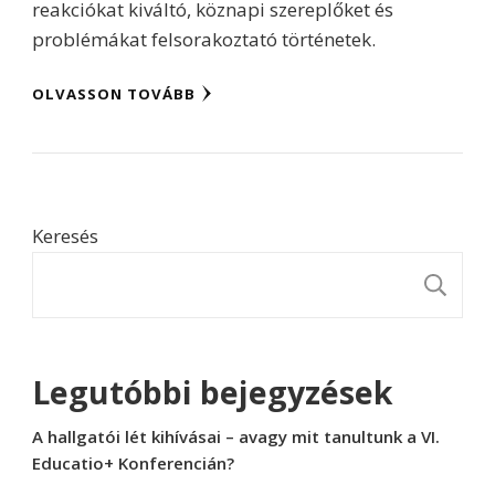
reakciókat kiváltó, köznapi szereplőket és
problémákat felsorakoztató történetek.
OLVASSON TOVÁBB
Keresés
K
Legutóbbi bejegyzések
A hallgatói lét kihívásai – avagy mit tanultunk a VI.
Educatio+ Konferencián?