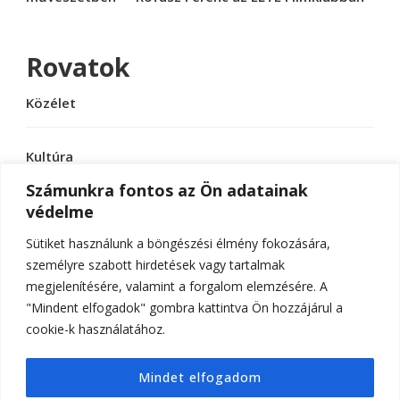
Rovatok
Közélet
Kultúra
Számunkra fontos az Ön adatainak
védelme
Sport
Sütiket használunk a böngészési élmény fokozására,
Tudomány
személyre szabott hirdetések vagy tartalmak
megjelenítésére, valamint a forgalom elemzésére. A
"Mindent elfogadok" gombra kattintva Ön hozzájárul a
cookie-k használatához.
© Szerzői jog 2026
ELTE Online
. Minden jog
Mindet elfogadom
fenntartva.
Hello Fashion | Fejlesztette
Blossom