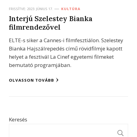
FRISSÍTVE:
2023. JÚNIUS 17.
KULTÚRA
Interjú Szelestey Bianka
filmrendezővel
ELTE-s siker a Cannes-i filmfesztiálon. Szelestey
Bianka Hajszálrepedés című rövidfilmje kapott
helyet a fesztivál La Cinef egyetemi filmeket
bemutató programjában.
OLVASSON TOVÁBB
Keresés
K