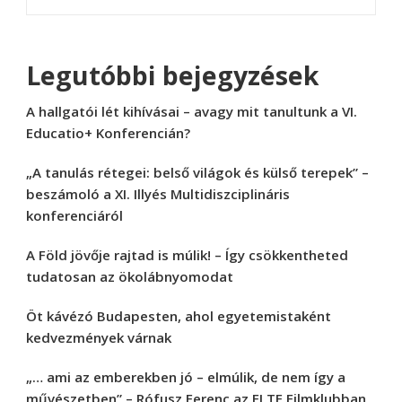
Legutóbbi bejegyzések
A hallgatói lét kihívásai – avagy mit tanultunk a VI.
Educatio+ Konferencián?
„A tanulás rétegei: belső világok és külső terepek” –
beszámoló a XI. Illyés Multidiszciplináris
konferenciáról
A Föld jövője rajtad is múlik! – Így csökkentheted
tudatosan az ökolábnyomodat
Öt kávézó Budapesten, ahol egyetemistaként
kedvezmények várnak
„… ami az emberekben jó – elmúlik, de nem így a
művészetben” – Rófusz Ferenc az ELTE Filmklubban