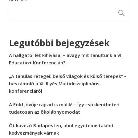
K
Legutóbbi bejegyzések
A hallgatói lét kihívásai – avagy mit tanultunk a VI.
Educatio+ Konferencián?
„A tanulás rétegei: belső világok és külső terepek” –
beszámoló a XI. Illyés Multidiszciplináris
konferenciáról
A Föld jövője rajtad is múlik! – Így csökkentheted
tudatosan az ökolábnyomodat
Öt kávézó Budapesten, ahol egyetemistaként
kedvezmények várnak