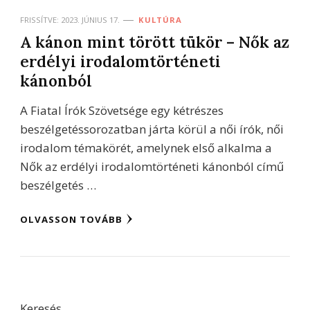
FRISSÍTVE:
2023. JÚNIUS 17.
KULTÚRA
A kánon mint törött tükör – Nők az
erdélyi irodalomtörténeti
kánonból
A Fiatal Írók Szövetsége egy kétrészes
beszélgetéssorozatban járta körül a női írók, női
irodalom témakörét, amelynek első alkalma a
Nők az erdélyi irodalomtörténeti kánonból című
beszélgetés …
OLVASSON TOVÁBB
Keresés