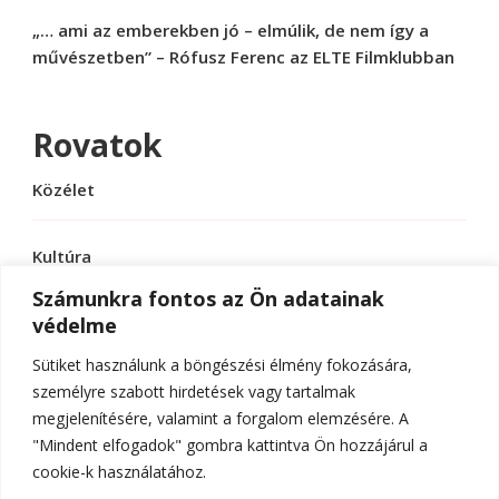
„… ami az emberekben jó – elmúlik, de nem így a
művészetben” – Rófusz Ferenc az ELTE Filmklubban
Rovatok
Közélet
Kultúra
Számunkra fontos az Ön adatainak
védelme
Sport
Sütiket használunk a böngészési élmény fokozására,
Tudomány
személyre szabott hirdetések vagy tartalmak
megjelenítésére, valamint a forgalom elemzésére. A
"Mindent elfogadok" gombra kattintva Ön hozzájárul a
cookie-k használatához.