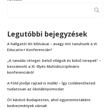
K
Legutóbbi bejegyzések
A hallgatói lét kihívásai – avagy mit tanultunk a VI.
Educatio+ Konferencián?
„A tanulás rétegei: belső világok és külső terepek” –
beszámoló a XI. Illyés Multidiszciplináris
konferenciáról
A Föld jövője rajtad is múlik! – Így csökkentheted
tudatosan az ökolábnyomodat
Öt kávézó Budapesten, ahol egyetemistaként
kedvezmények várnak