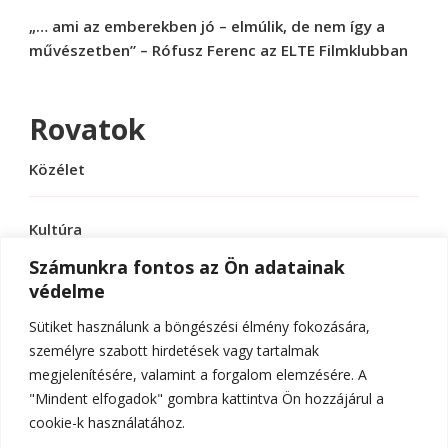
„… ami az emberekben jó – elmúlik, de nem így a
művészetben” – Rófusz Ferenc az ELTE Filmklubban
Rovatok
Közélet
Kultúra
Számunkra fontos az Ön adatainak
védelme
Sport
Sütiket használunk a böngészési élmény fokozására,
Tudomány
személyre szabott hirdetések vagy tartalmak
megjelenítésére, valamint a forgalom elemzésére. A
"Mindent elfogadok" gombra kattintva Ön hozzájárul a
cookie-k használatához.