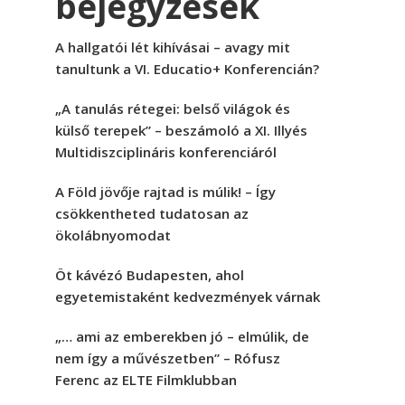
bejegyzések
A hallgatói lét kihívásai – avagy mit
tanultunk a VI. Educatio+ Konferencián?
„A tanulás rétegei: belső világok és
külső terepek” – beszámoló a XI. Illyés
Multidiszciplináris konferenciáról
A Föld jövője rajtad is múlik! – Így
csökkentheted tudatosan az
ökolábnyomodat
Öt kávézó Budapesten, ahol
egyetemistaként kedvezmények várnak
„… ami az emberekben jó – elmúlik, de
nem így a művészetben” – Rófusz
Ferenc az ELTE Filmklubban