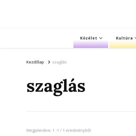
Közélet
Kultúra
Kezdőlap
szaglás
szaglás
Megjelenítve: 1 -1 / 1 eredményből