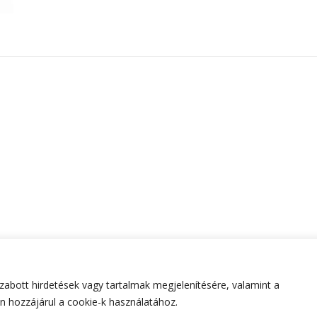
abott hirdetések vagy tartalmak megjelenítésére, valamint a
tartva.
Hello Fashion | Fejlesztette
Blossom Themes
.Készített
 hozzájárul a cookie-k használatához.