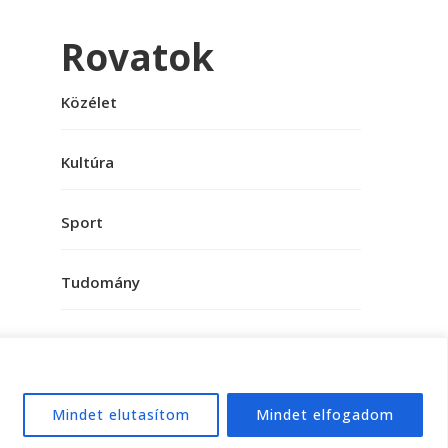
Rovatok
Közélet
Kultúra
Sport
Tudomány
Mindet elutasítom
Mindet elfogadom
e:
WordPress
.