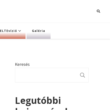
ELTEvízió
Galéria
Keresés
KERESÉ
Legutóbbi