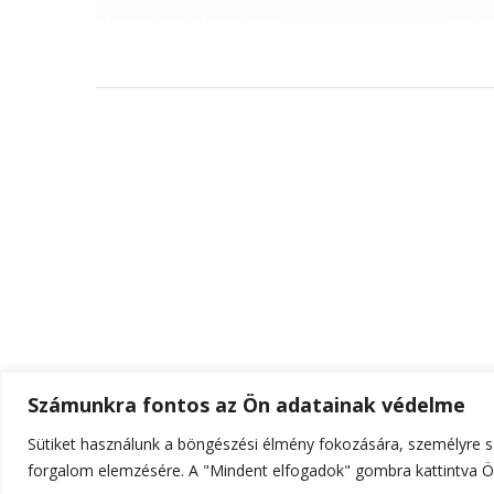
Számunkra fontos az Ön adatainak védelme
Sütiket használunk a böngészési élmény fokozására, személyre sz
© Szerzői jog 2026
ELTE Online
. Minden jog fenn
forgalom elemzésére. A "Mindent elfogadok" gombra kattintva Ön