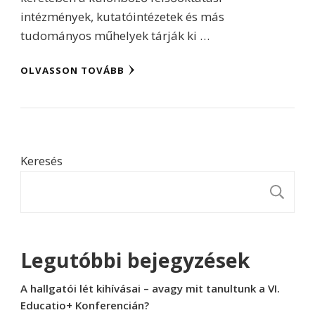
intézmények, kutatóintézetek és más
tudományos műhelyek tárják ki …
OLVASSON TOVÁBB
Keresés
K
Legutóbbi bejegyzések
A hallgatói lét kihívásai – avagy mit tanultunk a VI.
Educatio+ Konferencián?