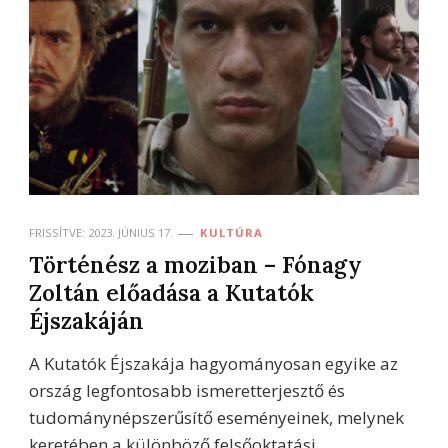
FRISSÍTVE:
2023. JÚNIUS 17.
KULTÚRA
Történész a moziban – Fónagy
Zoltán előadása a Kutatók
Éjszakáján
A Kutatók Éjszakája hagyományosan egyike az
ország legfontosabb ismeretterjesztő és
tudománynépszerűsítő eseményeinek, melynek
keretében a különböző felsőoktatási