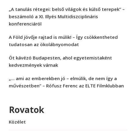
„A tanulás rétegei: belső világok és külső terepek” –
beszámoló a XI. Illyés Multidiszciplináris
konferenciáról
A Föld jövője rajtad is múlik! – Így csökkentheted
tudatosan az ökolábnyomodat
Öt kávézó Budapesten, ahol egyetemistaként
kedvezmények várnak
„… ami az emberekben jó – elmúlik, de nem így a
művészetben” – Rófusz Ferenc az ELTE Filmklubban
Rovatok
Közélet