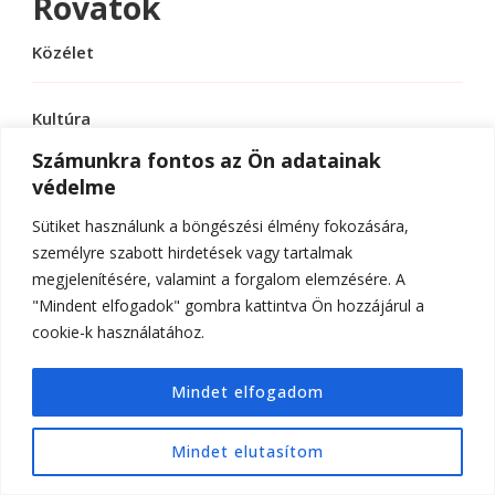
Rovatok
Közélet
Kultúra
Számunkra fontos az Ön adatainak
védelme
Sport
Sütiket használunk a böngészési élmény fokozására,
Tudomány
személyre szabott hirdetések vagy tartalmak
megjelenítésére, valamint a forgalom elemzésére. A
"Mindent elfogadok" gombra kattintva Ön hozzájárul a
cookie-k használatához.
© Szerzői jog 2026
ELTE Online
. Minden jog
Mindet elfogadom
fenntartva.
Hello Fashion | Fejlesztette
Blossom
Themes
.Készítette:
WordPress
.
Mindet elutasítom