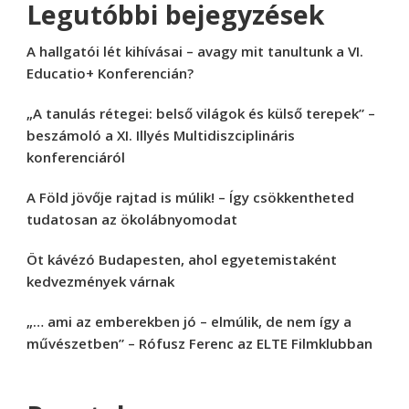
Legutóbbi bejegyzések
A hallgatói lét kihívásai – avagy mit tanultunk a VI.
Educatio+ Konferencián?
„A tanulás rétegei: belső világok és külső terepek” –
beszámoló a XI. Illyés Multidiszciplináris
konferenciáról
A Föld jövője rajtad is múlik! – Így csökkentheted
tudatosan az ökolábnyomodat
Öt kávézó Budapesten, ahol egyetemistaként
kedvezmények várnak
„… ami az emberekben jó – elmúlik, de nem így a
művészetben” – Rófusz Ferenc az ELTE Filmklubban