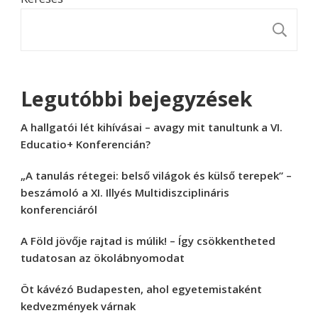
K
Legutóbbi bejegyzések
A hallgatói lét kihívásai – avagy mit tanultunk a VI.
Educatio+ Konferencián?
„A tanulás rétegei: belső világok és külső terepek” –
beszámoló a XI. Illyés Multidiszciplináris
konferenciáról
A Föld jövője rajtad is múlik! – Így csökkentheted
tudatosan az ökolábnyomodat
Öt kávézó Budapesten, ahol egyetemistaként
kedvezmények várnak