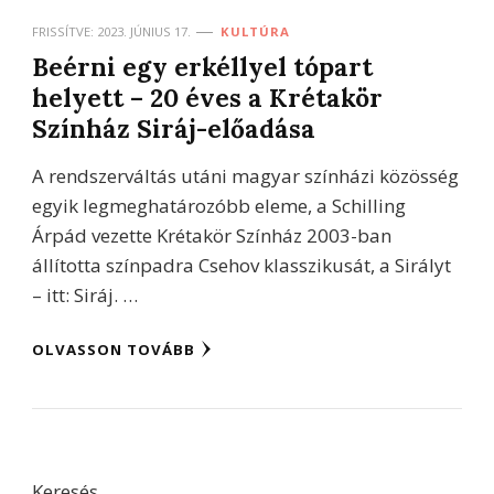
FRISSÍTVE:
2023. JÚNIUS 17.
KULTÚRA
Beérni egy erkéllyel tópart
helyett – 20 éves a Krétakör
Színház Siráj-előadása
A rendszerváltás utáni magyar színházi közösség
egyik legmeghatározóbb eleme, a Schilling
Árpád vezette Krétakör Színház 2003-ban
állította színpadra Csehov klasszikusát, a Sirályt
– itt: Siráj. …
OLVASSON TOVÁBB
Keresés