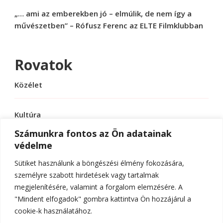
„… ami az emberekben jó – elmúlik, de nem így a
művészetben” – Rófusz Ferenc az ELTE Filmklubban
Rovatok
Közélet
Kultúra
Számunkra fontos az Ön adatainak
védelme
Sport
Sütiket használunk a böngészési élmény fokozására,
Tudomány
személyre szabott hirdetések vagy tartalmak
megjelenítésére, valamint a forgalom elemzésére. A
"Mindent elfogadok" gombra kattintva Ön hozzájárul a
cookie-k használatához.