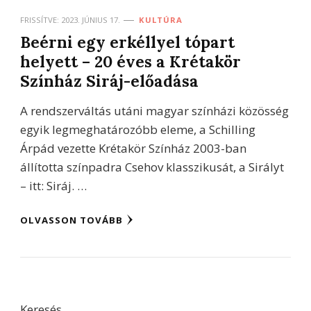
FRISSÍTVE:
2023. JÚNIUS 17.
KULTÚRA
Beérni egy erkéllyel tópart
helyett – 20 éves a Krétakör
Színház Siráj-előadása
A rendszerváltás utáni magyar színházi közösség
egyik legmeghatározóbb eleme, a Schilling
Árpád vezette Krétakör Színház 2003-ban
állította színpadra Csehov klasszikusát, a Sirályt
– itt: Siráj. …
OLVASSON TOVÁBB
Keresés