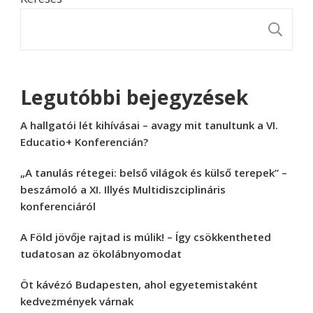
K
Legutóbbi bejegyzések
A hallgatói lét kihívásai – avagy mit tanultunk a VI.
Educatio+ Konferencián?
„A tanulás rétegei: belső világok és külső terepek” –
beszámoló a XI. Illyés Multidiszciplináris
konferenciáról
A Föld jövője rajtad is múlik! – Így csökkentheted
tudatosan az ökolábnyomodat
Öt kávézó Budapesten, ahol egyetemistaként
kedvezmények várnak