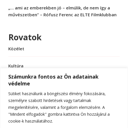
„… ami az emberekben jó – elmúlik, de nem így a
művészetben” – Rófusz Ferenc az ELTE Filmklubban
Rovatok
Közélet
Kultúra
Számunkra fontos az Ön adatainak
védelme
Sport
Sütiket használunk a böngészési élmény fokozására,
Tudomány
személyre szabott hirdetések vagy tartalmak
megjelenítésére, valamint a forgalom elemzésére. A
"Mindent elfogadok" gombra kattintva Ön hozzájárul a
cookie-k használatához.