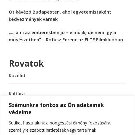
Öt kávézó Budapesten, ahol egyetemistaként
kedvezmények várnak
„… ami az emberekben jó – elmúlik, de nem így a
művészetben” – Rófusz Ferenc az ELTE Filmklubban
Rovatok
Közélet
Kultúra
Számunkra fontos az Ön adatainak
védelme
Sport
Sütiket használunk a böngészési élmény fokozására,
Tudomány
személyre szabott hirdetések vagy tartalmak