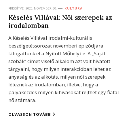
FRISSÍTVE:
2023. NOVEMBER 30.
KULTÚRA
Késelés Villával: Női szerepek az
irodalomban
A Késelés Villával irodalmi-kulturális
beszélgetéssorozat novemberi epizódjára
látogattunk el a Nyitott Műhelybe. A „Saját
szobák” címet viselő alkalom azt volt hivatott
tárgyalni, hogy milyen interakcióban lehet az
anyaság és az alkotás, milyen női szerepek
léteznek az irodalomban, illetve, hogy a
pályakezdés milyen kihívásokat rejthet egy fiatal
nő számára.
OLVASSON TOVÁBB