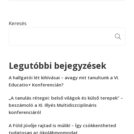
Keresés
K
Legutóbbi bejegyzések
A hallgatói lét kihívásai – avagy mit tanultunk a VI.
Educatio+ Konferencián?
„A tanulás rétegei: belső világok és külső terepek” –
beszámoló a XI. Illyés Multidiszciplináris
konferenciáról
A Föld jövője rajtad is múlik! – Így csökkentheted
tudatosan az ökolábnyomodat