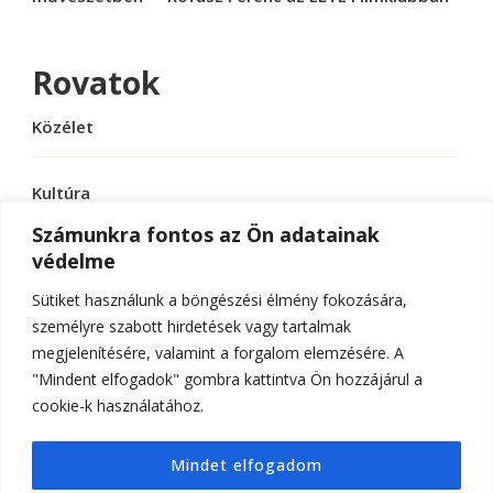
Rovatok
Közélet
Kultúra
Számunkra fontos az Ön adatainak
védelme
Sport
Sütiket használunk a böngészési élmény fokozására,
Tudomány
személyre szabott hirdetések vagy tartalmak
megjelenítésére, valamint a forgalom elemzésére. A
"Mindent elfogadok" gombra kattintva Ön hozzájárul a
cookie-k használatához.
© Szerzői jog 2026
ELTE Online
. Minden jog
Mindet elfogadom
fenntartva.
Hello Fashion | Fejlesztette
Blossom