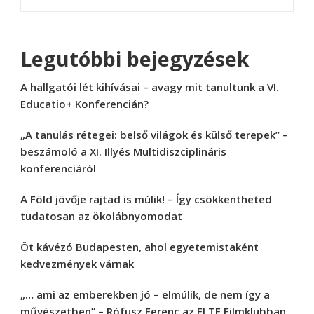
Legutóbbi bejegyzések
A hallgatói lét kihívásai – avagy mit tanultunk a VI.
Educatio+ Konferencián?
„A tanulás rétegei: belső világok és külső terepek” –
beszámoló a XI. Illyés Multidiszciplináris
konferenciáról
A Föld jövője rajtad is múlik! – Így csökkentheted
tudatosan az ökolábnyomodat
Öt kávézó Budapesten, ahol egyetemistaként
kedvezmények várnak
„… ami az emberekben jó – elmúlik, de nem így a
művészetben” – Rófusz Ferenc az ELTE Filmklubban