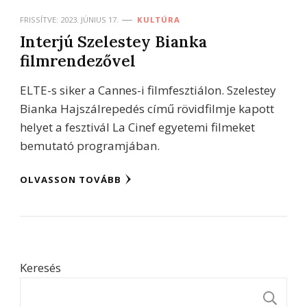
FRISSÍTVE:
2023. JÚNIUS 17.
KULTÚRA
Interjú Szelestey Bianka
filmrendezővel
ELTE-s siker a Cannes-i filmfesztiálon. Szelestey
Bianka Hajszálrepedés című rövidfilmje kapott
helyet a fesztivál La Cinef egyetemi filmeket
bemutató programjában.
OLVASSON TOVÁBB
Keresés
K