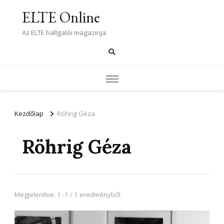
ELTE Online
Az ELTE hallgatói magazinja
Kezdőlap
Röhrig Géza
Röhrig Géza
Megjelenítve: 1 -1 / 1 eredményből