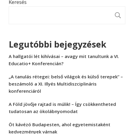
Keresés
K
Legutóbbi bejegyzések
A hallgatói lét kihívásai – avagy mit tanultunk a VI.
Educatio+ Konferencián?
„A tanulás rétegei: belső világok és külső terepek” –
beszámoló a XI. Illyés Multidiszciplináris
konferenciáról
A Föld jövője rajtad is múlik! – Így csökkentheted
tudatosan az ökolábnyomodat
Öt kávézó Budapesten, ahol egyetemistaként
kedvezmények várnak