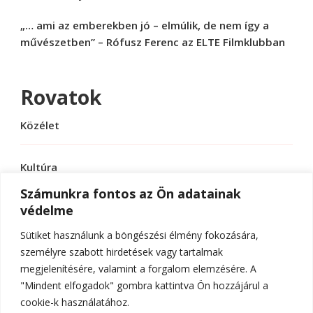
„… ami az emberekben jó – elmúlik, de nem így a
művészetben” – Rófusz Ferenc az ELTE Filmklubban
Rovatok
Közélet
Kultúra
Számunkra fontos az Ön adatainak
védelme
Sport
Sütiket használunk a böngészési élmény fokozására,
Tudomány
személyre szabott hirdetések vagy tartalmak
megjelenítésére, valamint a forgalom elemzésére. A
"Mindent elfogadok" gombra kattintva Ön hozzájárul a
cookie-k használatához.