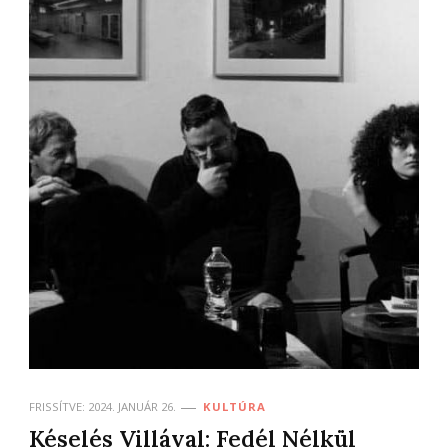
FRISSÍTVE:
2024. JANUÁR 26.
KULTÚRA
Késelés Villával: Fedél Nélkül