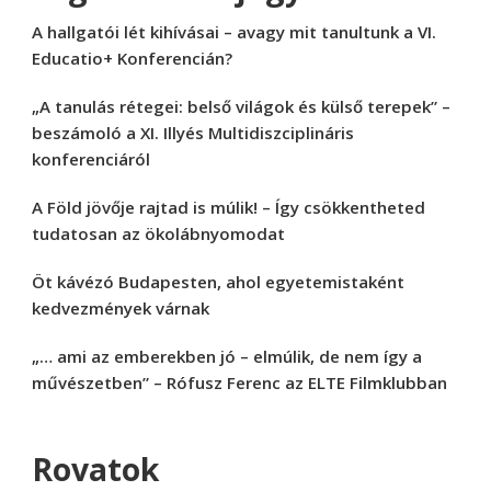
A hallgatói lét kihívásai – avagy mit tanultunk a VI.
Educatio+ Konferencián?
„A tanulás rétegei: belső világok és külső terepek” –
beszámoló a XI. Illyés Multidiszciplináris
konferenciáról
A Föld jövője rajtad is múlik! – Így csökkentheted
tudatosan az ökolábnyomodat
Öt kávézó Budapesten, ahol egyetemistaként
kedvezmények várnak
„… ami az emberekben jó – elmúlik, de nem így a
művészetben” – Rófusz Ferenc az ELTE Filmklubban
Rovatok