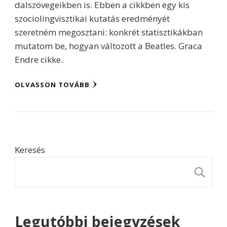
dalszövegeikben is. Ebben a cikkben egy kis
szociolingvisztikai kutatás eredményét
szeretném megosztani: konkrét statisztikákban
mutatom be, hogyan változott a Beatles. Graca
Endre cikke.
OLVASSON TOVÁBB
Keresés
K
Legutóbbi bejegyzések