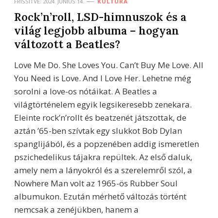
FRISSÍTVE:
2024. JÚNIUS 14.
KULTÚRA
Rock’n’roll, LSD-himnuszok és a
világ legjobb albuma – hogyan
változott a Beatles?
Love Me Do. She Loves You. Can’t Buy Me Love. All
You Need is Love. And I Love Her. Lehetne még
sorolni a love-os nótáikat. A Beatles a
világtörténelem egyik legsikeresebb zenekara.
Eleinte rock’n’rollt és beatzenét játszottak, de
aztán ’65-ben szívtak egy slukkot Bob Dylan
spanglijából, és a popzenében addig ismeretlen
pszichedelikus tájakra repültek. Az első daluk,
amely nem a lányokról és a szerelemről szól, a
Nowhere Man volt az 1965-ös Rubber Soul
albumukon. Ezután mérhető változás történt
nemcsak a zenéjükben, hanem a