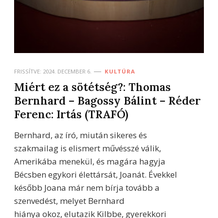
FRISSÍTVE:
2024. DECEMBER 6.
KULTÚRA
Miért ez a sötétség?: Thomas
Bernhard – Bagossy Bálint – Réder
Ferenc: Irtás (TRAFÓ)
Bernhard, az író, miután sikeres és
szakmailag is elismert művésszé válik,
Amerikába menekül, és magára hagyja
Bécsben egykori élettársát, Joanát. Évekkel
később Joana már nem bírja tovább a
szenvedést, melyet Bernhard
hiánya okoz, elutazik Kilbbe, gyerekkori