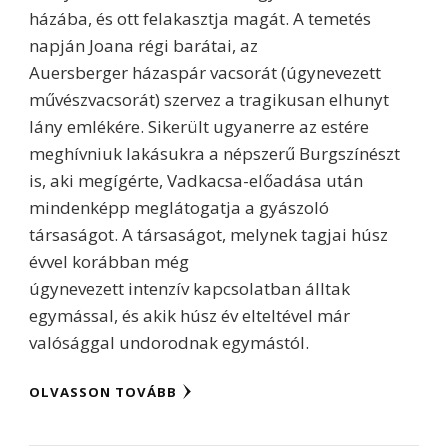
házába, és ott felakasztja magát. A temetés
napján Joana régi barátai, az
Auersberger házaspár vacsorát (úgynevezett
művészvacsorát) szervez a tragikusan elhunyt
lány emlékére. Sikerült ugyanerre az estére
meghívniuk lakásukra a népszerű Burgszínészt
is, aki megígérte, Vadkacsa-előadása után
mindenképp meglátogatja a gyászoló
társaságot. A társaságot, melynek tagjai húsz
évvel korábban még
úgynevezett intenzív kapcsolatban álltak
egymással, és akik húsz év elteltével már
valósággal undorodnak egymástól.
OLVASSON TOVÁBB