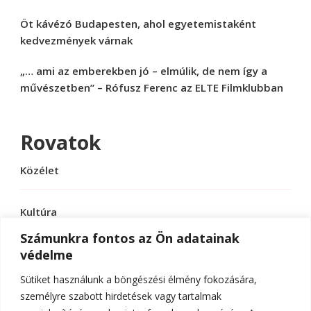
Öt kávézó Budapesten, ahol egyetemistaként
kedvezmények várnak
„… ami az emberekben jó – elmúlik, de nem így a
művészetben” – Rófusz Ferenc az ELTE Filmklubban
Rovatok
Közélet
Kultúra
Számunkra fontos az Ön adatainak
védelme
Sport
Sütiket használunk a böngészési élmény fokozására,
Tudomány
személyre szabott hirdetések vagy tartalmak