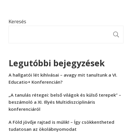
Keresés
K
Legutóbbi bejegyzések
A hallgatói lét kihívásai – avagy mit tanultunk a VI.
Educatio+ Konferencián?
„A tanulás rétegei: belső világok és külső terepek” –
beszámoló a XI. Illyés Multidiszciplináris
konferenciáról
A Föld jövője rajtad is múlik! – Így csökkentheted
tudatosan az ökolábnyomodat